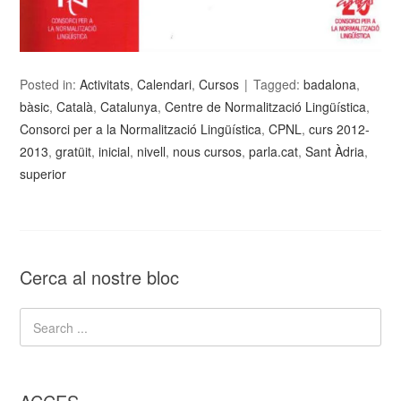
Posted in:
Activitats
,
Calendari
,
Cursos
Tagged:
badalona
,
bàsic
,
Català
,
Catalunya
,
Centre de Normalització Lingüística
,
Consorci per a la Normalització Lingüística
,
CPNL
,
curs 2012-
2013
,
gratüit
,
inicial
,
nivell
,
nous cursos
,
parla.cat
,
Sant Àdria
,
superior
Cerca al nostre bloc