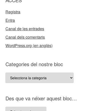
ACCES
Registra
Entra
Canal de les entrades
Canal dels comentaris
WordPress.org (en anglès)
Categories del nostre bloc
Categories
del
nostre
bloc
D es que va néixer aquest bloc…
D es