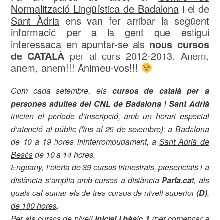
Normalització Lingüística de Badalona
i el de
Sant Àdria
ens van fer arribar la següent
informació per a la gent que estigui
interessada en apuntar-se als
nous cursos
de CATALÀ
per al curs 2012-2013. Anem,
anem, anem!!! Animeu-vos!!!
Com cada setembre, els
cursos de català per a
persones adultes del CNL de Badalona i Sant Adrià
inicien el període d’inscripció, amb un horari especial
d’atenció al públic (fins al 25 de setembre): a
Badalona
de 10 a 19 hores ininterrompudament, a
Sant Adrià de
Besòs
de 10 a 14 hores.
Enguany, l’oferta de
39 cursos trimestrals
, presencials i a
distància s’amplia amb cursos a distància
Parla.cat
, als
quals cal sumar els de tres cursos de nivell superior
(D)
,
de 100 hores
.
Per als cursos de nivell
inicial i bàsic 1
(per començar a