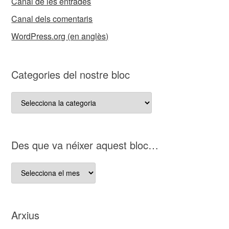
Canal de les entrades
Canal dels comentaris
WordPress.org (en anglès)
Categories del nostre bloc
Categories
del
nostre
bloc
D es que va néixer aquest bloc…
D es
que
va
néixer
Arxius
aquest