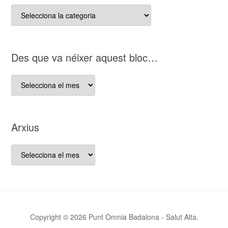
Categories
del
nostre
bloc
D es que va néixer aquest bloc…
D es
que
va
néixer
Arxius
aquest
bloc…
Arxius
Copyright © 2026 Punt Òmnia Badalona - Salut Alta.