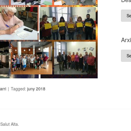
D es
que
va
néix
Arx
aque
blo
Arxi
arri
Tagged:
juny 2018
alut Alta.