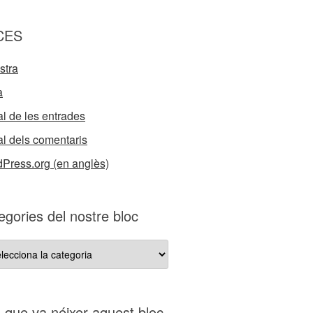
CES
stra
a
l de les entrades
l dels comentaris
Press.org (en anglès)
egories del nostre bloc
gories
re
s que va néixer aquest bloc…