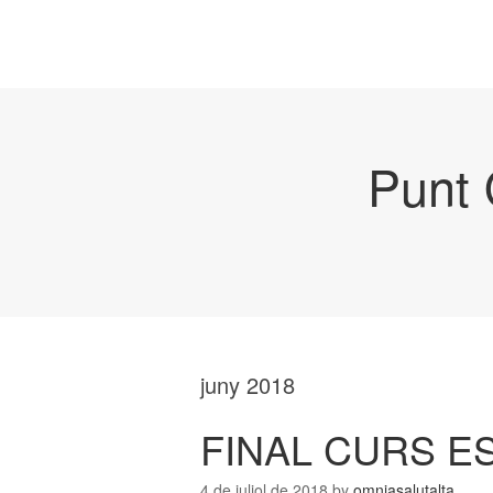
Punt 
juny 2018
FINAL CURS E
4 de juliol de 2018
by
omniasalutalta