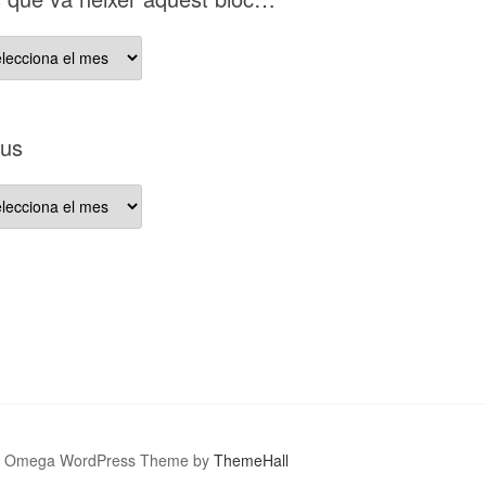
er
ius
st
c…
us
Omega WordPress Theme by
ThemeHall