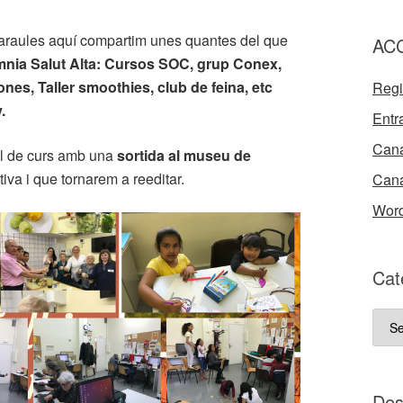
araules aquí compartim unes quantes del que
AC
nia Salut Alta: Cursos SOC, grup Conex,
ones, Taller smoothies, club de feina, etc
Regi
.
Entr
Cana
nal de curs amb una
sortida al museu de
iva i que tornarem a reeditar.
Cana
Word
Cat
Cate
del
nost
bloc
D e