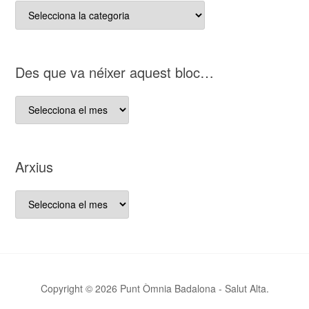
Categories
del
nostre
bloc
D es que va néixer aquest bloc…
D es
que
va
néixer
Arxius
aquest
bloc…
Arxius
Copyright © 2026 Punt Òmnia Badalona - Salut Alta.