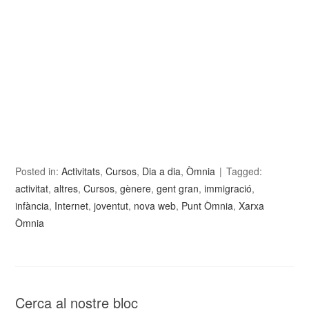
Posted in:
Activitats
,
Cursos
,
Dia a dia
,
Òmnia
Tagged:
activitat
,
altres
,
Cursos
,
gènere
,
gent gran
,
immigració
,
infància
,
Internet
,
joventut
,
nova web
,
Punt Òmnia
,
Xarxa
Òmnia
Cerca al nostre bloc