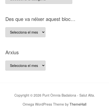
del
nostre
bloc
D es que va néixer aquest bloc…
D es
que
va
néixer
Arxius
aquest
bloc…
Arxius
Copyright © 2026 Punt Òmnia Badalona - Salut Alta.
Omega WordPress Theme by
ThemeHall