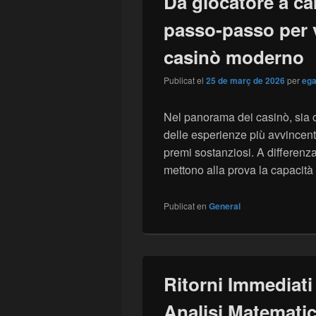
Da giocatore a ca
passo‑passo per v
casinò moderno
Publicat el
25 de març de 2026
per
eg
Nel panorama dei casinò, sia o
delle esperienze più avvincent
premi sostanziosi. A differenza 
mettono alla prova la capacità
Publicat en
General
Ritorni Immediati
Analisi Matematic