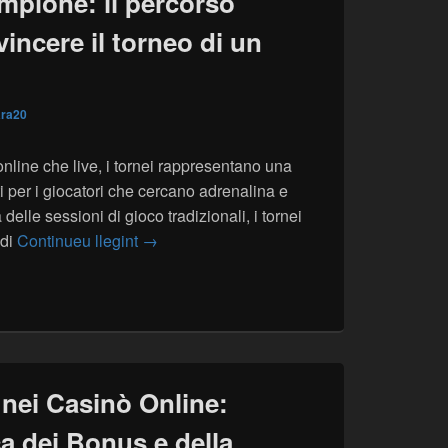
mpione: il percorso
incere il torneo di un
ara20
nline che live, i tornei rappresentano una
i per i giocatori che cercano adrenalina e
delle sessioni di gioco tradizionali, i tornei
Da giocatore a campione: il percorso passo
 di
Continueu llegint
→
 nei Casinò Online:
a dei Bonus e della