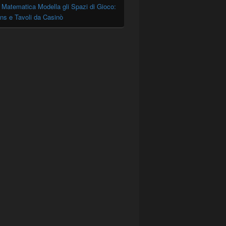
Matematica Modella gli Spazi di Gioco:
ns e Tavoli da Casinò
e‑spins en or : analyses et récits de succès