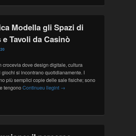
a Modella gli Spazi di
 e Tavoli da Casinò
a20
n crocevia dove design digitale, cultura
ei giochi si incontrano quotidianamente. I
ono più semplici copie delle sale fisiche; sono
Come la Matematica Modella gli Spa
che tengono
Continueu llegint
→