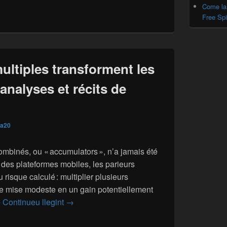
Come la 
Free Spi
ultiples transforment les
 analyses et récits de
ra20
ombinés, ou « accumulators », n’a jamais été
 des plateformes mobiles, les parieurs
risque calculé : multiplier plusieurs
ne mise modeste en un gain potentiellement
Quand les paris multiples transforment les fre
e
Continueu llegint
→