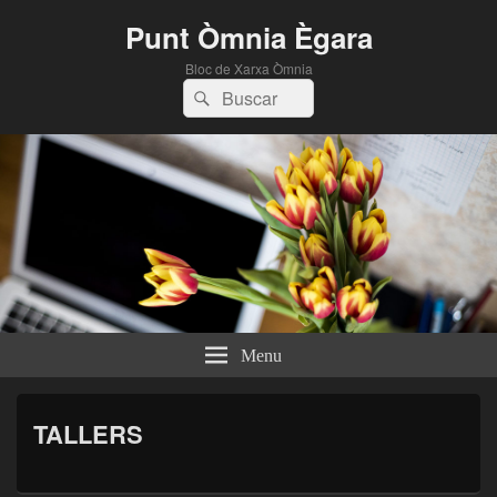
Punt Òmnia Ègara
Bloc de Xarxa Òmnia
Search
Search
for:
Menu
TALLERS