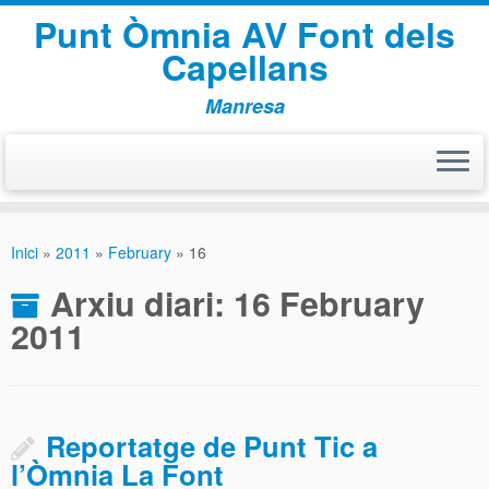
Punt Òmnia AV Font dels
Capellans
Manresa
Skip
to
Inici
»
2011
»
February
»
16
content
Arxiu diari:
16 February
2011
Reportatge de Punt Tic a
l’Òmnia La Font