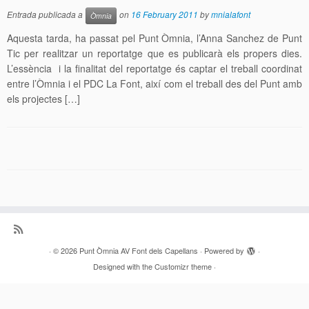
Entrada publicada a
on
16 February 2011
by
mnialafont
Òmnia
Aquesta tarda, ha passat pel Punt Òmnia, l’Anna Sanchez de Punt
Tic per realitzar un reportatge que es publicarà els propers dies.
L’essència i la finalitat del reportatge és captar el treball coordinat
entre l’Òmnia i el PDC La Font, així com el treball des del Punt amb
els projectes […]
·
© 2026
Punt Òmnia AV Font dels Capellans
·
Powered by
·
Designed with the
Customizr theme
·