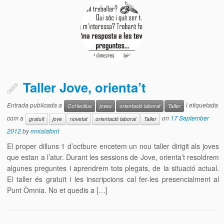
Taller Jove, orienta’t
Entrada publicada a
i etiquetada
Col·lectius
joves
orientació laboral
Taller
com a
on
17 September
gratuït
jove
novetat
orientació laboral
Taller
2012
by
mnialafont
El proper dilluns 1 d’octbure encetem un nou taller dirigit als joves
que estan a l’atur. Durant les sessions de Jove, orienta’t resoldrem
algunes preguntes i aprendrem tots plegats, de la situació actual.
El taller és gratuït i les inscripcions cal fer-les presencialment al
Punt Òmnia. No et quedis a […]