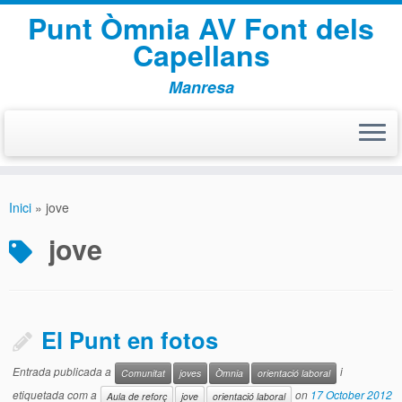
Punt Òmnia AV Font dels
Capellans
Manresa
Skip
to
Inici
»
jove
content
jove
El Punt en fotos
Entrada publicada a
i
Comunitat
joves
Òmnia
orientació laboral
etiquetada com a
on
17 October 2012
Aula de reforç
jove
orientació laboral