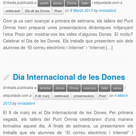
Entrada publicada a
i etiquetada com a
adults
dones
Òmnia
Taller
on
8 March 2013
by
mnialafont
celebració
Dia de les Dones
Prezi
Com ja us vam avançar a primers de setmana, els tallers del Punt
Òmnia hem preparat unes presentacions dinàmiques mitjançant
l’eina Prezi per mostrar-vos les vides d’algunes Dones. El motiu?
Celebrar el Dia de les Dones. Els treballs que presentem són dels
alumnes de “El correu electrònic i Internet” i “Internet […]
Dia Internacional de les Dones
Entrada publicada a
i
Activitat
dones
Òmnia
recursos
Taller
xarxa
etiquetada com a
on
4 March
8 de març
celebració
presentacions
Prezi
2013
by
mnialafont
El 8 de març és el Dia Internacional de les Dones. Per primera
vegada, els tallers del Punt Òmnia celebrarem d’una manera
formativa aquest dia. A finals de setmana, us presentarem els
treballs que els alumnes de “El correu electrònic i Internet” i