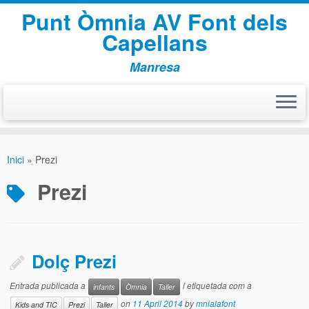
Punt Òmnia AV Font dels
Capellans
Manresa
Skip
to
Inici
»
Prezi
content
Prezi
Dolç Prezi
Entrada publicada a
i etiquetada com a
infants
Òmnia
Taller
on
11 April 2014
by
mnialafont
Kids and TIC
Prezi
Taller