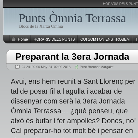
HORARIS DELS PUN
Punts Òmnia Terrassa
Blocs de la Xarxa Òmnia
Home
HORARIS DELS PUNTS
QUI SOM I ON ENS TROBEM
T
Preparant la 3era Jornada
24 24+02:00 May 24+02:00 2013
Pere Boronat Margalef
Avui, ens hem reunit a Sant Llorenç per
tal de posar fil a l’agulla i acabar de
dissenyar com serà la 3era Jornada
Òmnia Terrassa… ¿què penseu, que
això és bufar i fer ampolles? Doncs, no!
Cal preparar-ho tot molt bé i pensar en