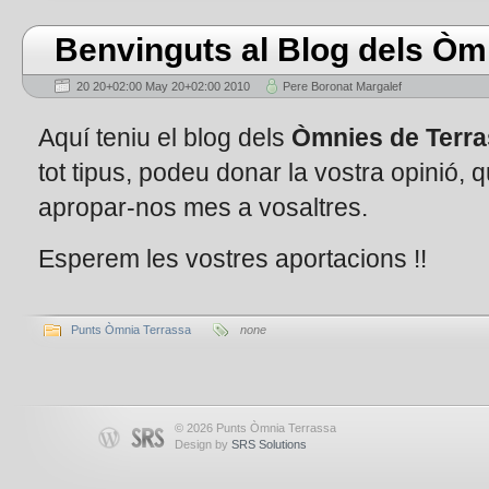
Benvinguts al Blog dels Òm
20 20+02:00 May 20+02:00 2010
Pere Boronat Margalef
Aquí teniu el blog dels
Òmnies de Terr
tot tipus, podeu donar la vostra opinió, 
apropar-nos mes a vosaltres.
Esperem les vostres aportacions !!
Punts Òmnia Terrassa
none
© 2026 Punts Òmnia Terrassa
Design by
SRS Solutions