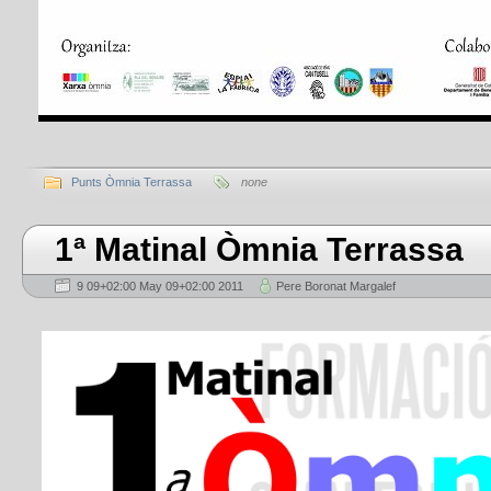
Punts Òmnia Terrassa
none
1ª Matinal Òmnia Terrassa
9 09+02:00 May 09+02:00 2011
Pere Boronat Margalef