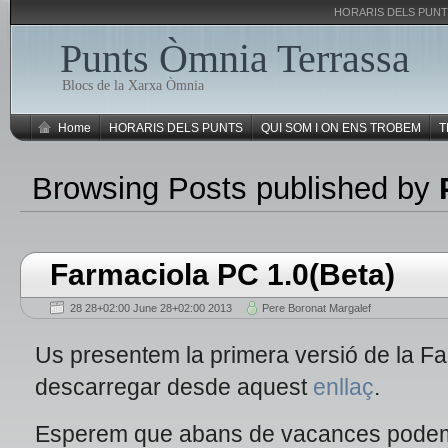
HORARIS DELS PUN
Punts Òmnia Terrassa
Blocs de la Xarxa Òmnia
Home
HORARIS DELS PUNTS
QUI SOM I ON ENS TROBEM
T
Browsing Posts published by
Farmaciola PC 1.0(Beta)
28 28+02:00 June 28+02:00 2013
Pere Boronat Margalef
Us presentem la primera versió de la F
descarregar desde aquest
enllaç
.
Esperem que abans de vacances podem ga