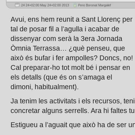
24 24+02:00 May 24+02:00 2013
Pere Boronat Margalef
Avui, ens hem reunit a Sant Llorenç per
tal de posar fil a l’agulla i acabar de
dissenyar com serà la 3era Jornada
Òmnia Terrassa… ¿què penseu, que
això és bufar i fer ampolles? Doncs, no!
Cal preparar-ho tot molt bé i pensar en
els detalls (que és on s’amaga el
dimoni, habitualment).
Ja tenim les activitats i els recursos, te
concretar alguns serrells. Ara hi faltes tu
Estigueu a l’aguait que això ha de ser u