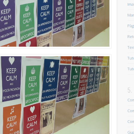
Tutorial: Com afegir tipus de lletres al Word 2007.
Ima
Entrades recents
Man
Nova programació Punt Òmnia Casal Cívic Riera Bonet
15 15+02:00 set
Pàg
E-Revista Punt Òmnia Casal Cívic Riera Bonet.
28 28+02:00 maig 28+02:0
Ret
Programa activitats Tardor Casal Cívic Riera Bonet SET – DES 2019
9 09+
Tex
Ja estem aquí, de nou! Sorteig número inicial inscripcions Punt Òmnia 
Tut
Sant Jordi 2019
23 23+02:00 abril 23+02:00 2019
Tut
APS Intergeneracional Punt Òmnia Riera Bonet
29 29+02:00 març 29+02
Nova programació 2019 PO Riera Bonet
7 07+02:00 gener 07+02:00 201
5.
Setmana del Cor de Molins de Rei
4 04+02:00 octubre 04+02:00 2018
Com
Nova programació del Punt Òmnia
12 12+02:00 setembre 12+02:00 201
Com
Jornada d’Economia Social i Sostenible
18 18+02:00 maig 18+02:00 2018
Com
St Jordi 2018 Al Casal Cívic Punt Òmnia Riera Bonet
23 23+02:00 abril 23
Gua