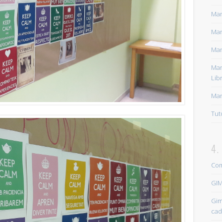
Imatges a Color i Blanc i negre. Tutorial GIMP
Man
Manual Complert de GIMP
Man
Pàgina web amb diferents tutorials i infomació de GIMP.
Man
Retoc d'imatge i maquillatge amb GIMP.
Man
Lib
Text: Què és una màscara de capa en GIMP?
Man
Tutorial 1 Gimp. Punt Òmnia Riera Bonet
Tut
Tutorial Gimp tallar foto
5. DIVERSOS
4.
Com buscar i desar imatges d'Internet
Com
Com cambiar la pàgina d'inici del navegador.
GI
Com enviar un arxiu adjunt per e-correu.
Gim
Guardar pàgines web d'interès. Tutorial P.Òmnia Riera Bonet
cad