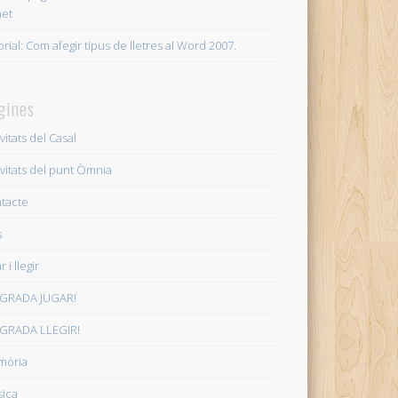
et
18
12 12+02:00 abril 12+02:00 2018
orial: Com afegir tipus de lletres al Word 2007.
+02:00 2018
1 21+02:00 febrer 21+02:00 2018
gines
018
vitats del Casal
00 febrer 06+02:00 2018
ivitats del punt Òmnia
02:00 gener 22+02:00 2018
tacte
s
02:00 2017
r i llegir
 20+02:00 desembre 20+02:00 2017
GRADA JUGAR!
GRADA LLEGIR!
mòria
ica