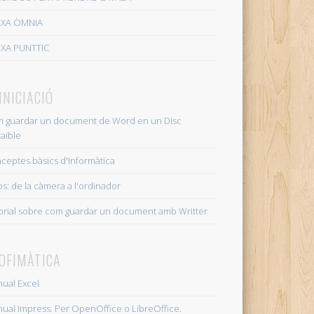
RXA ÒMNIA
XA PUNTTIC
 INICIACIÓ
 guardar un document de Word en un Disc
raïble
ceptes bàsics d'Informàtica
os: de la càmera a l'ordinador
orial sobre com guardar un document amb Writter
 OFIMÀTICA
ual Excel
ual Impress. Per OpenOffice o LibreOffice.