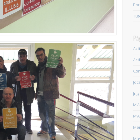
Bon
Nova Programació i novetats al Punt Òmnia Riera Bonet Abril – Juny 20
Tut
Tancament tallers 1er trimestre. Calçotada popular.
3 03+02:00 abril 03
Raspberry Pi aplicat als videojocs i l’educació. El projecte d’en Daniel.
2
Pà
Carnestoltes 2018 Casal Cívic Riera Bonet
7 07+02:00 febrer 07+02:00 2
Acti
Dia Internet segura 2018 al Punt Òmnia Casal Cívic Riera Bonet
6 06+02:
Act
Compartim coneixement. Un tastet d’economia social i solidària
22 22+
Con
Mural col·laboratiu Punt Òmnia
22 22+02:00 desembre 22+02:00 2017
Joc
Inscripcions Tallers Punt Òmnia Riera Bonet
20 20+02:00 desembre 20+
Juga
Número inicial per a les inscripcions als tallers del Punt Òmnia 2018
20
M’A
M’A
Me
Mús