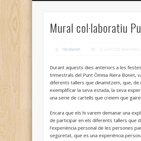
Mural col·laboratiu P
rierabonet
22 22+02:00 desembre 
Durant aquests dies anteriors a les festes
trimestrals del Punt Òmnia Riera Bonet, 
diferents tallers que dinamitzem, que, de
exemplificar la seva estada, la seva exper
una serie de cartells que creiem que gair
Encara que els hi varem demanar una explic
de participar en els diferents tallers qu
l’experiència personal de les persones pa
seguretat, que es una experiència personal