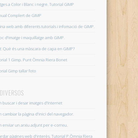
tges a Color i Blanc i negre. Tutorial GIMP
ual Complert de GIMP
embre 15+02:00 2020
ina web amb diferents tutorials i infomació de GIMP.
0 2020
oc d'imatge i maquillatge amb GIMP.
02:00 setembre 09+02:00 2019
t: Què és una màscara de capa en GIMP?
Riera Bonet.
9 09+02:00 setembre 09+02:00 2019
orial 1 Gimp. Punt Òmnia Riera Bonet
orial Gimp tallar foto
:00 2019
9
 DIVERSOS
 buscar i desar imatges d'Internet
8
 cambiar la pàgina d'inici del navegador.
 enviar un arxiu adjunt per e-correu.
+02:00 2018
rdar pàgines web d'interès. Tutorial P.Òmnia Riera