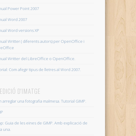
ual Power Point 2007
ual Word 2007
ual Word versions XP
ual Writter ( diferents autors) per OpenOffice i
reOffice
ual Writter del LibreOffice o OpenOffice.
orial: Com afegir tipus de lletres al Word 2007.
 EDICIÓ D'IMATGE
 arreglar una fotografia malmesa. Tutorial GIMP.
MP
p: Guia de les eines de GIMP. Amb explicació de
a una.