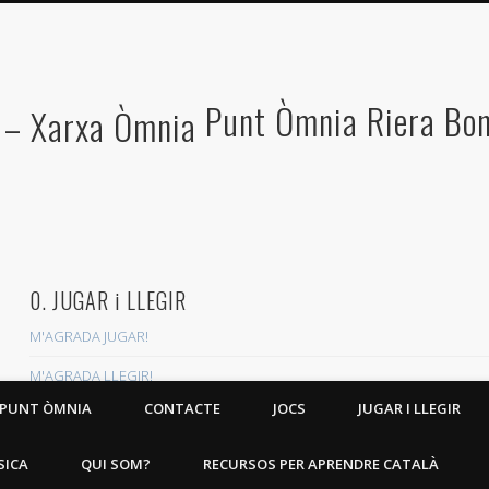
Punt Òmnia Riera Bo
0. JUGAR i LLEGIR
M'AGRADA JUGAR!
M'AGRADA LLEGIR!
1. ENLLAÇOS
 PUNT ÒMNIA
CONTACTE
JOCS
JUGAR I LLEGIR
JOCS
SICA
QUI SOM?
RECURSOS PER APRENDRE CATALÀ