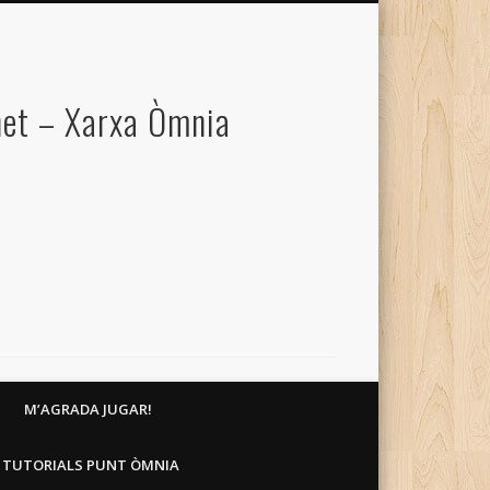
net – Xarxa Òmnia
M’AGRADA JUGAR!
TUTORIALS PUNT ÒMNIA