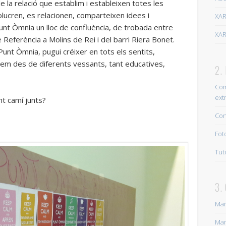
e la relació que establim i estableixen totes les
3. OFIMÀTICA
olucren, es relacionen, comparteixen idees i
XA
Manual Excel
unt Òmnia un lloc de confluència, de trobada entre
XAR
 Referència a Molins de Rei i del barri Riera Bonet.
Manual Impress. Per OpenOffice o LibreOffice.
 Punt Òmnia, pugui créixer en tots els sentits,
Manual Power Point 2007
nem des de diferents vessants, tant educatives,
2.
Manual Word 2007
Com
Manual Word versions XP
ext
t camí junts?
Manual Writter ( diferents autors) per OpenOffice i LibreOffice
Con
Manual Writter del LibreOffice o OpenOffice.
Fot
Tutorial: Com afegir tipus de lletres al Word 2007.
Tut
4. EDICIÓ D'IMATGE
3.
Com arreglar una fotografia malmesa. Tutorial GIMP.
GIMP
Man
Gimp: Guia de les eines de GIMP. Amb explicació de cada una.
Man