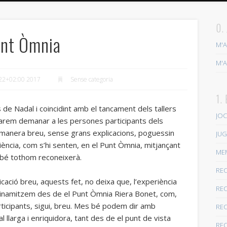
JUGAR I LLEGIR
MEMÒRIA
0.
unt Òmnia
RECULL DE RECURSOS
M'A
RECURSOS D'INTERNET
M'A
RECURSOS PER A LA INICIACIÓ
22+02:00 2017
Sense categoria
RECURSOS PER APRENDRE CATALÀ
1.
 de Nadal i coincidint amb el tancament dels tallers
XARXA ÒMNIA
JO
varem demanar a les persones participants dels
XARXA PUNTTIC
 manera breu, sense grans explicacions, poguessin
JUG
2. INICIACIÓ
iència, com s’hi senten, en el Punt Òmnia, mitjançant
ME
ebé tothom reconeixerà.
Com guardar un document de Word en un Disc extraïble
RE
Conceptes bàsics d'Informàtica
ació breu, aquests fet, no deixa que, l’experiència
RE
e dinamitzem des de el Punt Òmnia Riera Bonet, com,
Fotos: de la càmera a l'ordinador
rticipants, sigui, breu. Mes bé podem dir amb
REC
Tutorial sobre com guardar un document amb Writter
 llarga i enriquidora, tant des de el punt de vista
RE