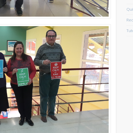
Qui
Rec
Tut