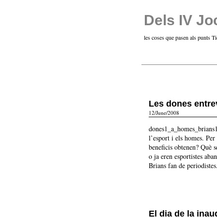
Dels IV Jo
les coses que pasen als punts T
Les dones entre
12/June/2008
dones1_a_homes_brians1.
l’esport i els homes. Pe
beneficis obtenen? Què s
o ja eren esportistes aba
Brians fan de periodiste
El dia de la ina