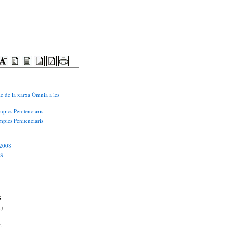
ic de la xarxa Òmnia a les
mpics Penitenciaris
mpics Penitenciaris
 2008
08
s
1)
)