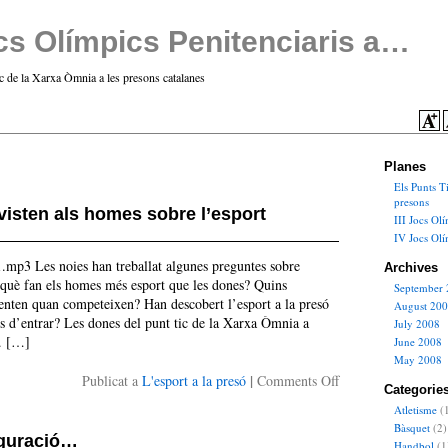
cs Olímpics Penitenciaris a…
ic de la Xarxa Òmnia a les presons catalanes
Planes
Els Punts T
presons
visten als homes sobre l’esport
III Jocs Olí
IV Jocs Olí
mp3 Les noies han treballat algunes preguntes sobre
Archives
r què fan els homes més esport que les dones? Quins
September
enten quan competeixen? Han descobert l’esport a la presó
August 20
ns d’entrar? Les dones del punt tic de la Xarxa Òmnia a
July 2008
s. […]
June 2008
May 2008
on
|
Publicat a
L'esport a la presó
Comments Off
Categorie
Les
Atletisme
(
dones
Bàsquet
(2)
entrevisten
uguració…
Handbol
(1