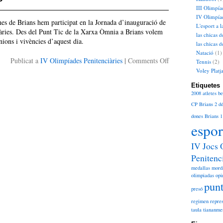
als
III Olimpía
homes
IV Olimpíad
s de Brians hem participat en la Jornada d’inauguració de
sobre
L'esport a l
àries. Des del Punt Tic de la Xarxa Òmnia a Brians volem
l’esport
las chicas d
nions i vivències d’aquest dia.
las chicas 
Natació
(1)
on
|
Publicat a
IV Olimpíades Penitenciàries
Comments Off
Tennis
(2)
El
Voley Platj
dia
Etiquetes
de
2008
atletes
be
la
CP Brians 2
d
inauguració…
dones Brians 1
espor
IV Jocs 
Penitenc
medallas
mord
olimpiadas
opi
punt
presó
regimen
repre
taula
tiananme