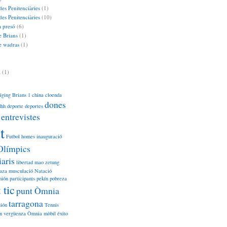
des Penitenciàries
(1)
es Penitenciàries
(10)
a presó
(6)
e Brians
(1)
de wadras
(1)
a
(1)
iging
Brians 1
china
cloenda
dones
dhh
deporte
deportes
entrevistes
t
Futbol
homes
inauguració
Olímpics
iaris
libertad
mao zetung
aza
musculació
Natació
nión
participants
pekín
pobreza
 tic
punt Òmnia
tarragona
sión
Tennis
n
vergüenza
Òmnia mòbil
éxito