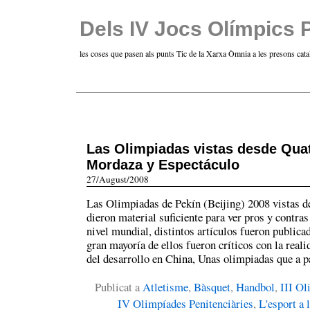
Dels IV Jocs Olímpics 
les coses que pasen als punts Tic de la Xarxa Òmnia a les presons cata
Las Olimpiadas vistas desde Qua
Mordaza y Espectáculo
27/August/2008
Las Olimpiadas de Pekín (Beijing) 2008 vistas 
dieron material suficiente para ver pros y contras 
nivel mundial, distintos artículos fueron publica
gran mayoría de ellos fueron críticos con la reali
del desarrollo en China, Unas olimpiadas que a p
Publicat a
Atletisme
,
Bàsquet
,
Handbol
,
III Ol
IV Olimpíades Penitenciàries
,
L'esport a 