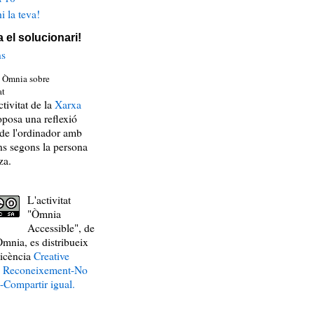
i la teva!
 el solucionari!
ns
tivitat de la
Xarxa
posa una reflexió
 de l'ordinador amb
ns segons la persona
za.
L'activitat
"Òmnia
Accessible", de
mnia, es distribueix
licència
Creative
Reconeixement-No
-Compartir igual.