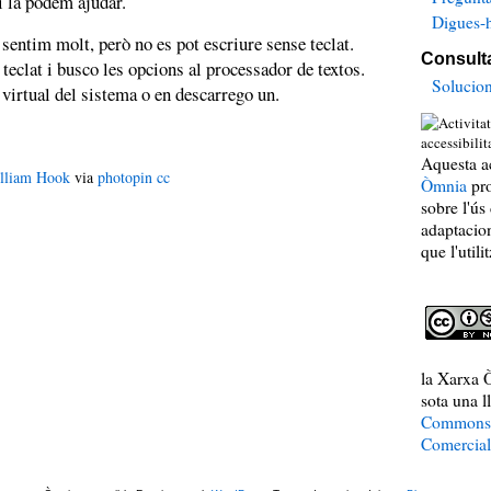
 la podem ajudar.
Digues-h
sentim molt, però no es pot escriure sense teclat.
Consulta
teclat i busco les opcions al processador de textos.
Solucio
t virtual del sistema o en descarrego un.
Aquesta ac
lliam Hook
via
photopin
cc
Òmnia
pro
sobre l'ús
adaptacio
que l'utilit
la Xarxa Ò
sota una l
Commons 
Comercial