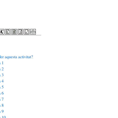
er aquesta activitat?
a 1
a 2
a 3
a 4
a 5
a 6
a 7
a 8
a 9
a 10