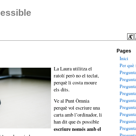
essible
Pages
Inici
Per què f
La Laura utilitza el
Pregunt
ratolí però no el teclat,
Pregunt
perquè li costa moure
Pregunt
els dits.
Pregunt
Ve al Punt Òmnia
Pregunt
perquè vol escriure una
Pregunt
carta amb l’ordinador, li
Pregunt
han dit que és possible
Pregunt
escriure només amb el
Pregunt
Pregunt