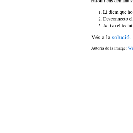
ratolí
i ens demana si
Li diem que ho 
Desconnecto el 
Activo el tecla
Vés a la
solució.
Autoria de la imatge:
Wi