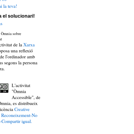
i la teva!
 el solucionari!
ns
tivitat de la
Xarxa
posa una reflexió
 de l'ordinador amb
ns segons la persona
za.
L'activitat
"Òmnia
Accessible", de
mnia, es distribueix
licència
Creative
Reconeixement-No
-Compartir igual.