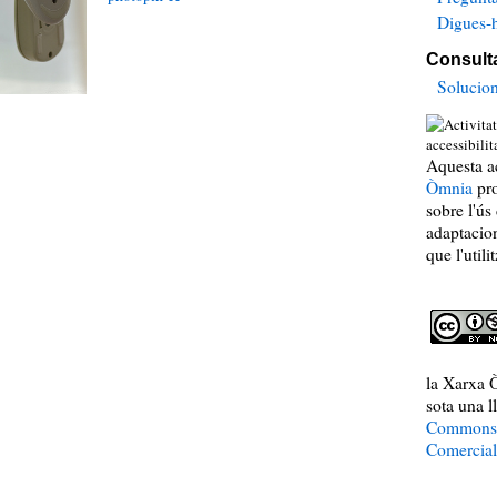
Digues-h
Consulta
Solucio
Aquesta ac
Òmnia
pro
sobre l'ús
adaptacio
que l'utilit
la Xarxa Ò
sota una l
Commons 
Comercial