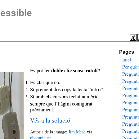
essible
Pages
Inici
Per què f
doble clic sense ratolí
Es pot fer
?
Pregunt
Pregunt
És clar que no.
Pregunt
Sí prement dos cops la tecla “intro”
Pregunt
Sí amb els cursors teclat numèric,
Pregunt
sempre que l’hàgim configurat
prèviament.
Pregunt
Pregunt
Vés a la solució
Pregunt
Pregunt
Autoria de la imatge:
Jim Mead
via
photopin
cc
Pregunt