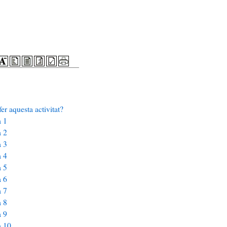
er aquesta activitat?
a 1
a 2
a 3
a 4
a 5
a 6
a 7
a 8
a 9
a 10