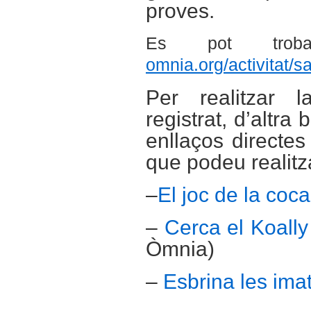
proves.
Es pot tr
omnia.org/activitat/s
Per realitzar 
registrat, d’altra
enllaços directe
que podeu realit
–
El joc de la coca
–
Cerca el Koally
Òmnia)
–
Esbrina les im