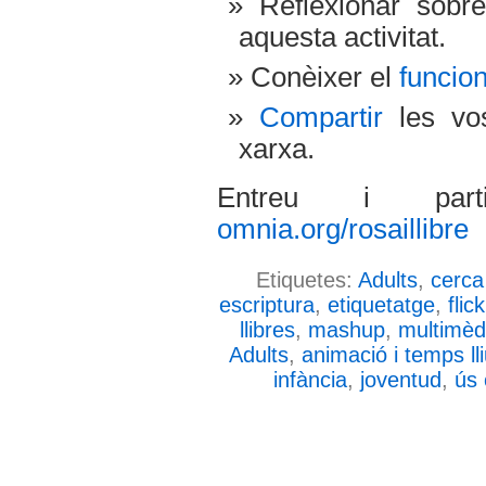
Reflexionar sob
aquesta activitat.
Conèixer el
funcio
Compartir
les vos
xarxa.
Entreu i par
omnia.org/rosaillibre
Etiquetes:
Adults
,
cerca
escriptura
,
etiquetatge
,
flick
llibres
,
mashup
,
multimèd
Adults
,
animació i temps ll
infància
,
joventud
,
ús 