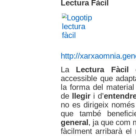
Lectura Fàcil
http://xarxaomnia.genc
La
Lectura Fàcil
é
accessible que adapta
la forma del material
de
llegir
i d’
entendr
no es dirigeix només 
que també benefic
general
, ja que com 
fàcilment arribarà e