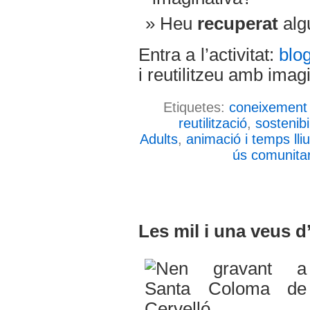
Heu
recuperat
alg
Entra a l’activitat:
blog
i reutilitzeu amb imag
Etiquetes:
coneixement 
reutilització
,
sostenibil
Adults
,
animació i temps lli
ús comunitar
Les mil i una veus 