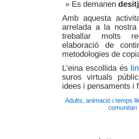
Es demanen
desit
Amb aquesta activit
arrelada a la nostr
treballar molts re
elaboració de cont
metodologies de copia
L’eina escollida és
li
suros virtuals públi
idees i pensaments i fe
Adults
,
animació i temps lli
comunitari