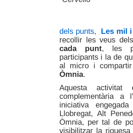
dels punts
,
Les mil 
recollir les veus de
cada punt
, les p
participants i la de q
al micro i comparti
Òmnia
.
Aquesta activita
complementària a l’a
iniciativa
engegada
Llobregat, Alt Pene
Òmnia, per tal de po
visibilitzar la riques