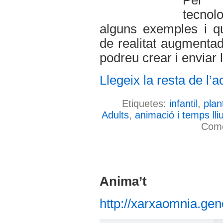
Per c
tecnol
alguns exemples i q
de realitat augmentada
podreu crear i enviar l
Llegeix la resta de l’ac
Etiquetes:
infantil
,
plant
Adults
,
animació i temps lli
Come
Anima’t
http://xarxaomnia.gen