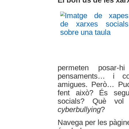
El bon ús de les xar
permeten posar-hi
pensaments… i co
amigues. Però… Puc
fent això? És seg
socials? Què vo
cyberbullying
?
Navega per les pàgine