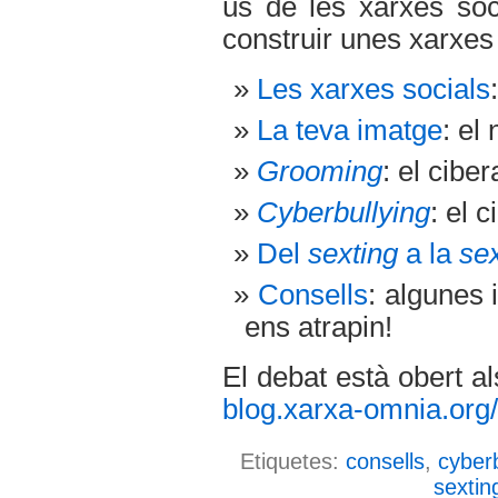
ús de les xarxes soci
construir unes xarxes
Les xarxes socials
La teva imatge
: el 
Grooming
: el cibe
Cyberbullying
: el 
Del
sexting
a la
sex
Consells
: algunes 
ens atrapin!
El debat està obert a
blog.xarxa-omnia.org
Etiquetes:
consells
,
cyberb
sextin