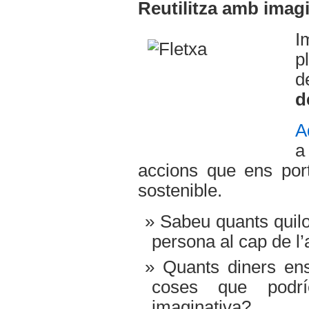
Reutilitza amb imag
I
p
d
d
A
a
accions que ens por
sostenible.
Sabeu quants quil
persona al cap de l
Quants diners en
coses que pod
imaginativa?