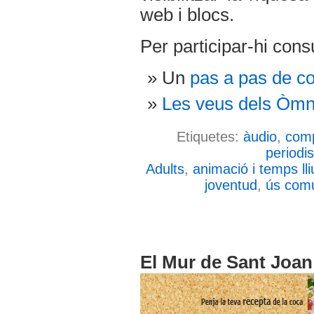
web i blocs.
Per participar-hi cons
Un
pas a pas de c
Les veus dels Òmn
Etiquetes:
àudio
,
comp
periodi
Adults
,
animació i temps lli
joventud
,
ús comu
El Mur de Sant Joan