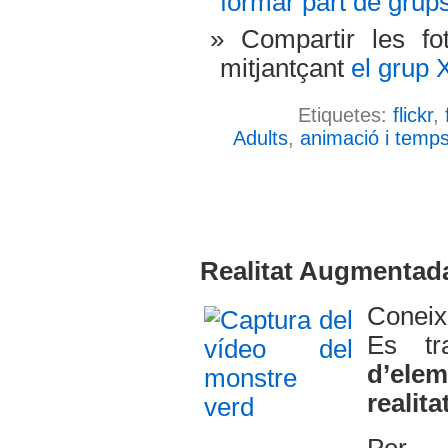
formar part de grup
Compartir les f
mitjantçant
el grup
Etiquetes:
flickr
,
Adults
,
animació i temps 
Realitat Augmentad
Conei
Es t
d’eleme
realita