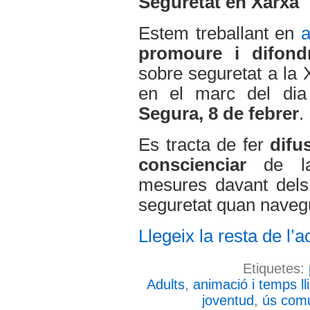
Seguretat en Xarxa
Estem treballant en
a
promoure i difond
sobre seguretat a la 
en el marc del di
Segura, 8 de febrer
.
Es tracta de fer
difu
conscienciar
de la 
mesures davant dels 
seguretat quan naveg
Llegeix la resta de l’ac
Etiquetes:
Adults
,
animació i temps ll
joventud
,
ús comu