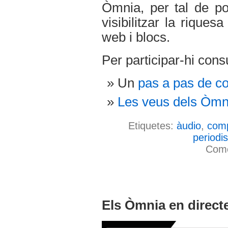
Òmnia, per tal de po
visibilitzar la riques
web i blocs.
Per participar-hi cons
Un
pas a pas de c
Les veus dels Òmn
Etiquetes:
àudio
,
comp
periodi
Come
Els Òmnia en direct