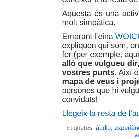
Aquesta és una activi
molt simpàtica.
Emprant l’eina
WOIC
expliquen qui som, o
fer (per exemple, aque
allò que vulgueu dir
vostres punts
. Així 
mapa de veus i proj
persones que hi vulgui
convidats!
Llegeix la resta de l’ac
Etiquetes:
àudio
,
experièn
v