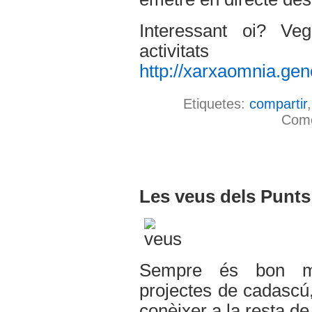
Interessant oi? Veg
activit
http://xarxaomnia.genc
Etiquetes:
compartir
Come
Les veus dels Punts 
Sempre és bon mo
projectes de cadascú,
conèixer a la resta de