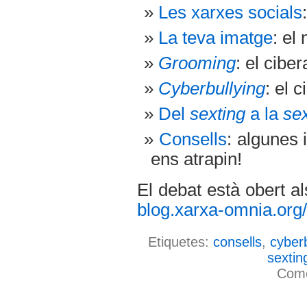
Les xarxes socials
La teva imatge
: el 
Grooming
: el cibe
Cyberbullying
: el 
Del
sexting
a la
sex
Consells
: algunes 
ens atrapin!
El debat està obert a
blog.xarxa-omnia.org
Etiquetes:
consells
,
cyberb
sextin
Come