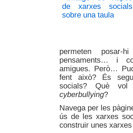
permeten posar-hi
pensaments… i co
amigues. Però… Puc
fent això? És seg
socials? Què vo
cyberbullying
?
Navega per les pàgine
ús de les xarxes soci
construir unes xarxes