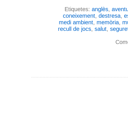
Etiquetes:
anglès
,
avent
coneixement
,
destresa
,
e
medi ambient
,
memòria
,
m
recull de jocs
,
salut
,
segure
Come