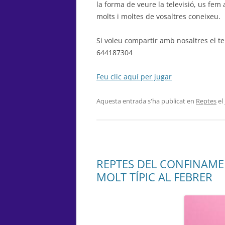
la forma de veure la televisió, us fem
molts i moltes de vosaltres coneixeu.
Si voleu compartir amb nosaltres el 
644187304
Feu clic aquí per jugar
Aquesta entrada s'ha publicat en
Reptes
el
REPTES DEL CONFINAME
MOLT TÍPIC AL FEBRER