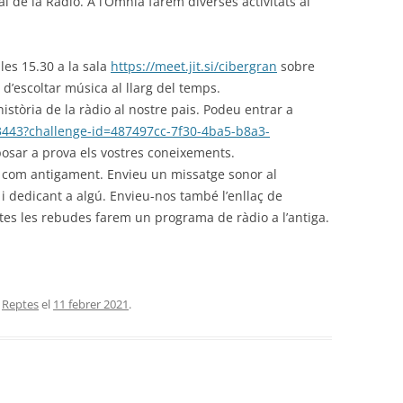
 de la Ràdio. A l’Òmnia farem diverses activitats al
les 15.30 a la sala
https://meet.jit.si/cibergran
sobre
d’escoltar música al llarg del temps.
stòria de la ràdio al nostre pais. Podeu entrar a
03443?challenge-id=487497cc-7f30-4ba5-b8a3-
posar a prova els vostres coneixements.
 com antigament. Envieu un missatge sonor al
dedicant a algú. Envieu-nos també l’enllaç de
tes les rebudes farem un programa de ràdio a l’antiga.
,
Reptes
el
11 febrer 2021
.