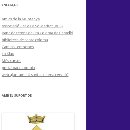
ENLLAÇOS
Amics de la Muntanya
Associació Per A La Solidaritat (APS)
Banc de temps de Sta.Coloma de Cervelló
biblioteca de santa coloma
Camins i emocions
La Klau
Més cursos
portal xarxa-omnia
web ajuntament santa coloma cervelló
AMB EL SUPORT DE