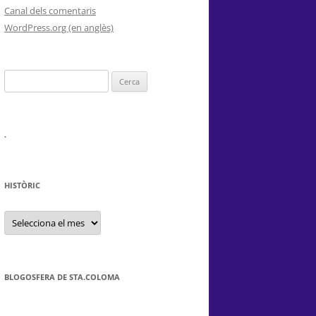
Canal dels comentaris
WordPress.org (en anglès)
Cerca:
.
HISTÒRIC
HISTÒRIC
BLOGOSFERA DE STA.COLOMA