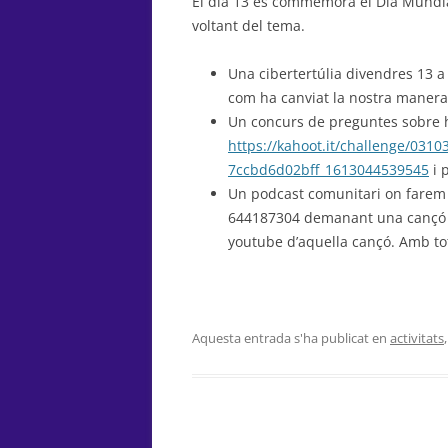
El dia 13 es commemora el Dia Mundial
voltant del tema.
Una cibertertúlia divendres 13 a 
com ha canviat la nostra manera 
Un concurs de preguntes sobre hi
https://kahoot.it/challenge/031
7ccbd6d02bff_1613044539545
i 
Un podcast comunitari on farem
644187304 demanant una cançó i 
youtube d’aquella cançó. Amb to
Aquesta entrada s'ha publicat en
activitats