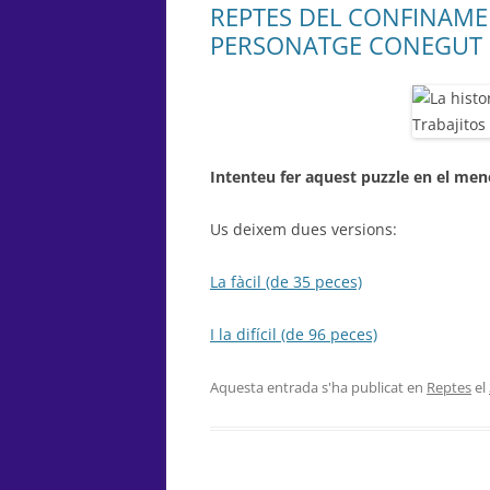
REPTES DEL CONFINAME
PERSONATGE CONEGUT
Intenteu fer aquest puzzle en el me
Us deixem dues versions:
La fàcil (de 35 peces)
I la difícil (de 96 peces)
Aquesta entrada s'ha publicat en
Reptes
el