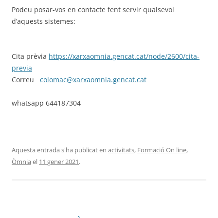
Podeu posar-vos en contacte fent servir qualsevol
d’aquests sistemes:
Cita prèvia
https://xarxaomnia.gencat.cat/node/2600/cita-
previa
Correu
colomac@xarxaomnia.gencat.cat
whatsapp 644187304
Aquesta entrada s'ha publicat en
activitats
,
Formació On line
,
Òmnia
el
11 gener 2021
.