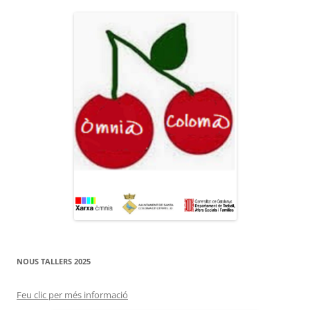
per
les
entrades
NOUS TALLERS 2025
Feu clic per més informació