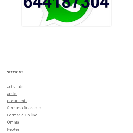
SECCIONS
activitats
amics
documents
formació finals 2020
Formació On line
Òmnia
Reptes