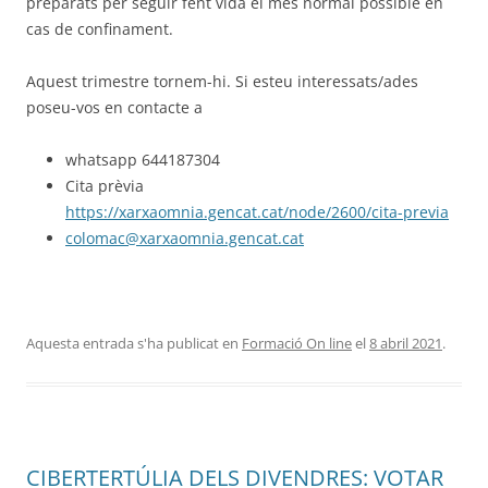
preparats per seguir fent vida el més normal possible en
cas de confinament.
Aquest trimestre tornem-hi. Si esteu interessats/ades
poseu-vos en contacte a
whatsapp 644187304
Cita prèvia
https://xarxaomnia.gencat.cat/node/2600/cita-previa
colomac@xarxaomnia.gencat.cat
Aquesta entrada s'ha publicat en
Formació On line
el
8 abril 2021
.
CIBERTERTÚLIA DELS DIVENDRES: VOTAR