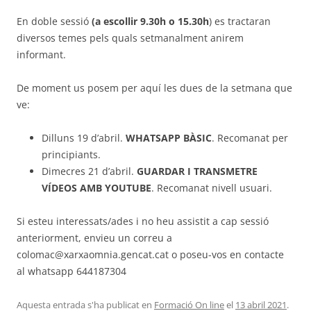
En doble sessió
(a escollir 9.30h o 15.30h
) es tractaran
diversos temes pels quals setmanalment anirem
informant.
De moment us posem per aquí les dues de la setmana que
ve:
Dilluns 19 d’abril.
WHATSAPP BÀSIC
. Recomanat per
principiants.
Dimecres 21 d’abril.
GUARDAR I TRANSMETRE
VÍDEOS AMB YOUTUBE
. Recomanat nivell usuari.
Si esteu interessats/ades i no heu assistit a cap sessió
anteriorment, envieu un correu a
colomac@xarxaomnia.gencat.cat o poseu-vos en contacte
al whatsapp 644187304
Aquesta entrada s'ha publicat en
Formació On line
el
13 abril 2021
.