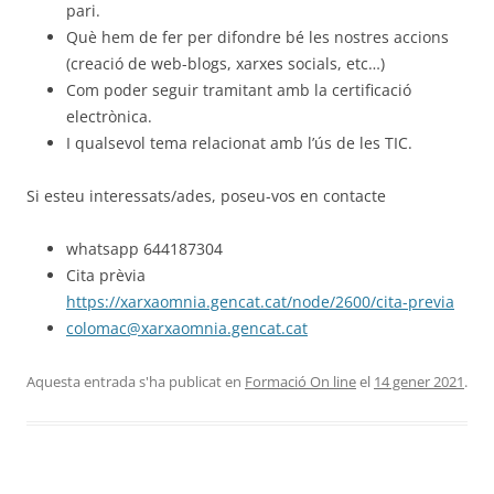
pari.
Què hem de fer per difondre bé les nostres accions
(creació de web-blogs, xarxes socials, etc…)
Com poder seguir tramitant amb la certificació
electrònica.
I qualsevol tema relacionat amb l’ús de les TIC.
Si esteu interessats/ades, poseu-vos en contacte
whatsapp 644187304
Cita prèvia
https://xarxaomnia.gencat.cat/node/2600/cita-previa
colomac@xarxaomnia.gencat.cat
Aquesta entrada s'ha publicat en
Formació On line
el
14 gener 2021
.