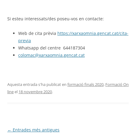
Si esteu interessats/des poseu-vos en contacte:
Web de cita prèvia
https://xarxaomnia.gencat.cat/cita-
previa
Whatsapp del centre 644187304
colomac@xarxaomnia.gencat.cat
Aquesta entrada s'ha publicat en
formació finals 2020
,
Formació On
line
el
18 novembre 2020
.
Navegació
←
Entrades més antigues