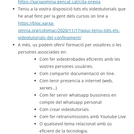
https://xarxaomnia.gencat.cat/cita-previa
Teniu a la vostra disposició tots els videotutorials que
he anat fent per la gent dels cursos on line a
https://bloc.xarxa-
omnia.org/colomac/2020/11/17/aqui-teniu-tots-els-
videotutorials-del-confinament/
A més, us podem oferir formació per vosaltres o les
persones associades en:
Com fer videotrobades eficients amb les
vostres persones usuàries.
Com compartir documentació on line.
Com tenir presencia a internet (web,
xarxes…)
Com fer servir whatsapp bussiness en
compte del whatsapp personal
Com crear videotutorials
Com fer retransmissions amb Youtube Live
O qualsevol tema relacionat amb ús
eficient de la tecnologia.