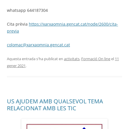
whatsapp 644187304
Cita prèvia
https://xarxaomnia.gencat.cat/node/2600/cita-
previa
colomac@xarxaomnia.gencat.cat
Aquesta entrada s'ha publicat en
activitats
,
Formació On line
el
11
gener 2021
.
US AJUDEM AMB QUALSEVOL TEMA
RELACIONAT AMB LES TIC