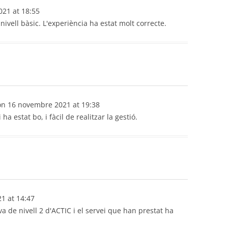
021
at
18:55
nivell bàsic. L'experiència ha estat molt correcte.
on
16 novembre 2021
at
19:38
ha estat bo, i fàcil de realitzar la gestió.
21
at
14:47
a de nivell 2 d'ACTIC i el servei que han prestat ha