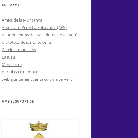
ENLLAÇOS
Amics de la Muntanya
Associació Per A La Solidaritat (APS)
Banc de temps de Sta.Coloma de Cervelló
biblioteca de santa coloma
Camins i emocions
La Klau
Més cursos
portal xarxa-omnia
web ajuntament santa coloma cervelló
AMB EL SUPORT DE