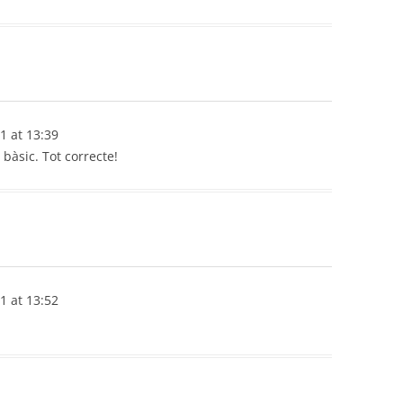
1
at
13:39
 bàsic. Tot correcte!
21
at
13:52