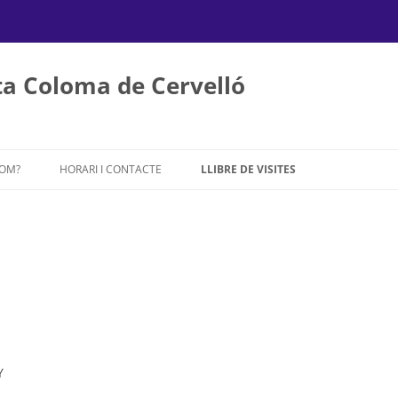
a Coloma de Cervelló
Vés
al
SOM?
HORARI I CONTACTE
LLIBRE DE VISITES
contingut
Y