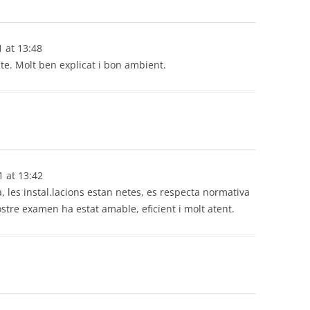
1
at
13:48
ecte. Molt ben explicat i bon ambient.
1
at
13:42
à, les instal.lacions estan netes, es respecta normativa
ostre examen ha estat amable, eficient i molt atent.