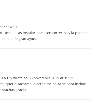
21
at
14:19
t Òmnia. Las instalaciones son correctas y la persona
 ha sido de gran ayuda.
FUENTES
wrote on
30 novembre 2021
at
19:31
 quería sacarme la acreditación Actic para incluir
! Muchas gracias.