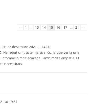
Guestbook
←
1
...
13
14
15
16
17
...
21
→
list
navigation
e on
22 desembre 2021
at
14:06
IC. He rebut un tracte meravellós, ja que venia una
a informació molt acurada i amb molta empatia. El
es necessitats.
021
at
19:31