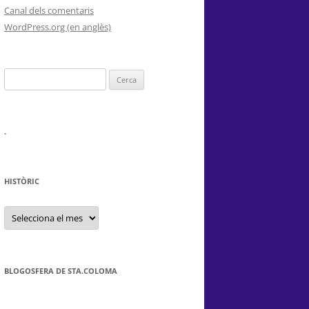
Canal dels comentaris
WordPress.org (en anglès)
Cerca:
.
HISTÒRIC
HISTÒRIC
BLOGOSFERA DE STA.COLOMA