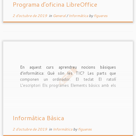
Programa d’oficina LibreOffice
2 d'octubre de 2019
in
General
/
Informàtica
by
figueres
En aquest curs aprendreu nocions bàsiques
d’informàtica: Què són les TIC? Les parts que
componen un ordinador. El teclat El ratolí
L’escriptori Els programes Elements bàsics amb els
que es treballa en informàtica: menús i finestres
Programa d’óficina Navegació per internet I també
realitzarem diversos documents utilitzant totes les
eines […]
Informàtica Bàsica
2 d'octubre de 2019
in
Informàtica
by
figueres