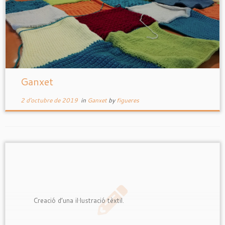
Ganxet
2 d'octubre de 2019
in
Ganxet
by
figueres
Creació d’una il·lustració tèxtil.