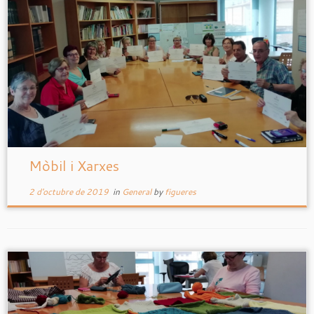
Mòbil i Xarxes
2 d'octubre de 2019
in
General
by
figueres