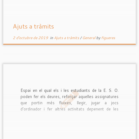
Ajuts a tràmits
2 d'octubre de 2019
in
Ajuts a tràmits
/
General
by
figueres
Espai en el qual els i les estudiants de la E. S. O.
poden fer els deures, reforçar aquelles assignatures
que portin més fluixes, llegir, jugar a jocs
d’ordinador i fer altres activitats depenent de les
necessitats educatives o de les aficions i gustos de
cada un.