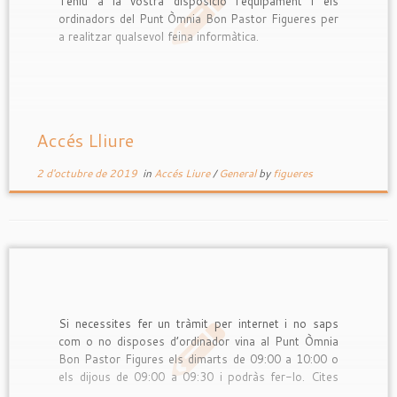
Teniu a la vostra disposició l’equipament i els
ordinadors del Punt Òmnia Bon Pastor Figueres per
a realitzar qualsevol feina informàtica.
Accés Lliure
2 d'octubre de 2019
in
Accés Liure
/
General
by
figueres
Si necessites fer un tràmit per internet i no saps
com o no disposes d’ordinador vina al Punt Òmnia
Bon Pastor Figures els dimarts de 09:00 a 10:00 o
els dijous de 09:00 a 09:30 i podràs fer-lo. Cites
prèvies Renovar DARDO Beques etc.