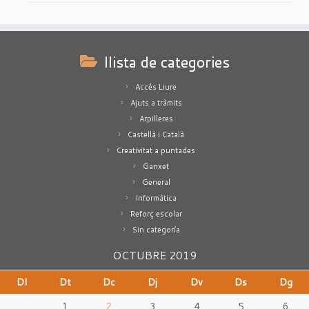
llista de categories
Accés Liure
Ajuts a tràmits
Arpilleres
Castellà i Català
Creativitat a puntades
Ganxet
General
Informàtica
Reforç escolar
Sin categoría
OCTUBRE 2019
Dl
Dt
Dc
Dj
Dv
Ds
Dg
1
2
3
4
5
6