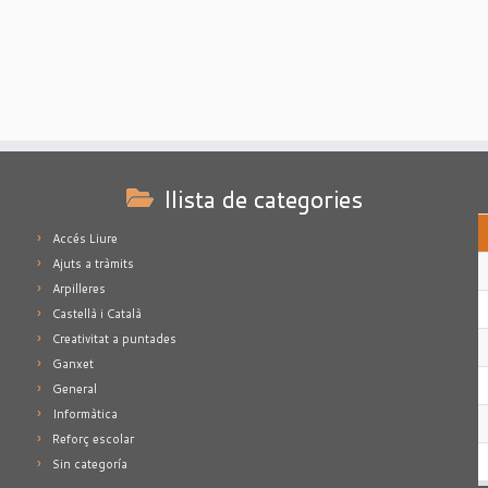
llista de categories
Accés Liure
Ajuts a tràmits
Arpilleres
Castellà i Català
Creativitat a puntades
Ganxet
General
Informàtica
Reforç escolar
Sin categoría