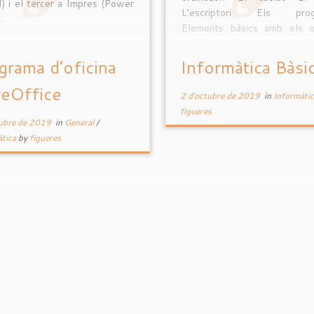
l) i el tercer a Impres (Power
L’escriptori Els prog
.
Elements bàsics amb els 
treballa en informàtica: m
finestres Programa d’óf
grama d’oficina
Informàtica Bàsi
Navegació per internet I
reOffice
realitzarem diversos doc
2 d'octubre de 2019
in
Informàti
utilitzant totes les eines […]
figueres
tubre de 2019
in
General
/
àtica
by
figueres