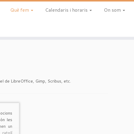
Què fem
Calendaris i horaris
On som
 el de LibreOffice, Gimp, Scribus, etc.
ocions
són les
nen un
ratolí