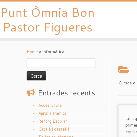
Punt Òmnia Bon
Pastor Figueres
Skip
to
Home
»
Informàtica
content
Cerca:
Cursos d’
Entrades recents
Accés Lliure
Ajuts a tràmits
En aq
Reforç Escolar
prim
Català i castellà
equiv