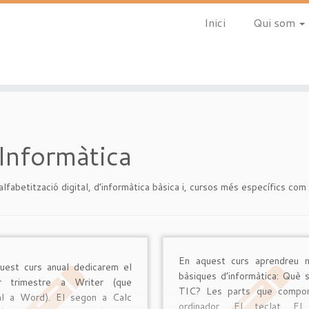
Inici
Qui som
Informàtica
alfabetització digital, d’informàtica bàsica i, cursos més específics com
En aquest curs aprendreu n
uest curs anual dedicarem el
bàsiques d’informàtica: Què 
er trimestre a Writer (que
TIC? Les parts que compo
al a Word). El segon a Calc
ordinador. El teclat El 