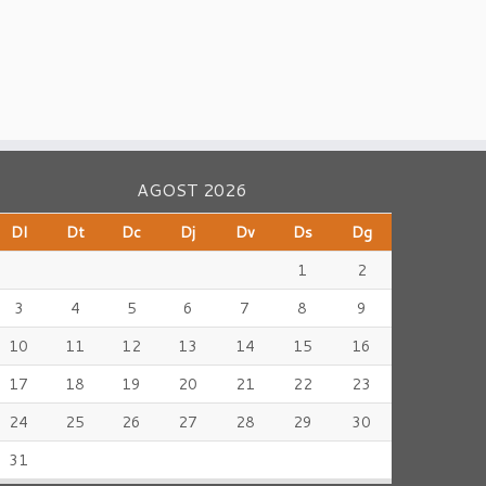
AGOST 2026
Dl
Dt
Dc
Dj
Dv
Ds
Dg
1
2
3
4
5
6
7
8
9
10
11
12
13
14
15
16
17
18
19
20
21
22
23
24
25
26
27
28
29
30
31