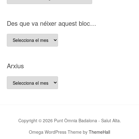
del
nostre
bloc
D es que va néixer aquest bloc…
D es
que
va
néixer
Arxius
aquest
bloc…
Arxius
Copyright © 2026 Punt Òmnia Badalona - Salut Alta.
Omega WordPress Theme by
ThemeHall