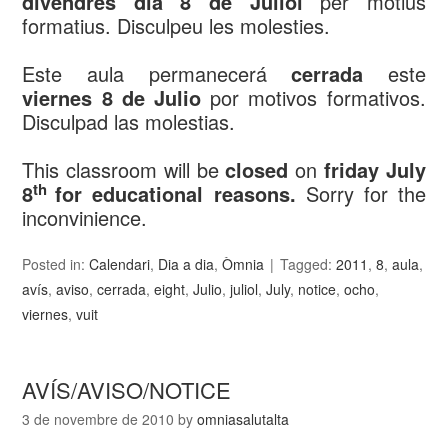
divendres dia 8 de Juliol
per motius
formatius. Disculpeu les molesties.
Este aula permanecerá
cerrada
este
viernes 8 de Julio
por motivos formativos.
Disculpad las molestias.
This classroom will be
closed
on
friday July
th
8
for educational reasons
.
Sorry for the
inconvinience.
Posted in:
Calendari
,
Dia a dia
,
Òmnia
Tagged:
2011
,
8
,
aula
,
avís
,
aviso
,
cerrada
,
eight
,
Julio
,
juliol
,
July
,
notice
,
ocho
,
viernes
,
vuit
AVÍS/AVISO/NOTICE
3 de novembre de 2010
by
omniasalutalta