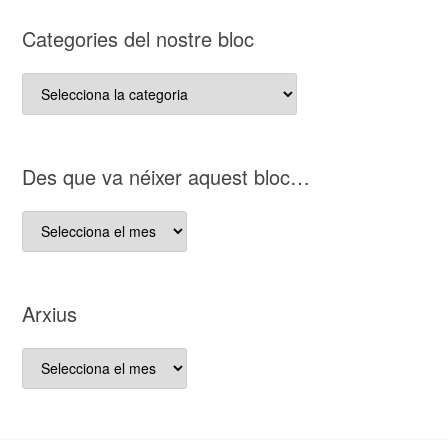
Categories del nostre bloc
Categories
del
nostre
bloc
D es que va néixer aquest bloc…
D es
que
va
néixer
Arxius
aquest
bloc…
Arxius