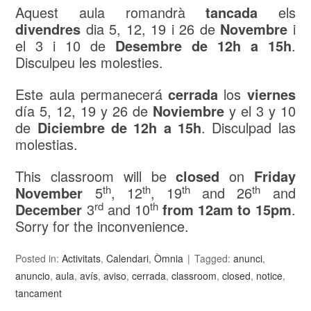
Aquest aula romandrà
tancada
els
divendres
dia 5, 12, 19 i 26 de
Novembre
i
el 3 i 10 de
Desembre de 12h a 15h
.
Disculpeu les molesties.
Este aula permanecerá
cerrada
los
viernes
día 5, 12, 19 y 26 de
Noviembre
y el 3 y 10
de
Diciembre de 12h a 15h
. Disculpad las
molestias.
This classroom will be
closed
on
Friday
th
th
th
th
November
5
, 12
, 19
and 26
and
rd
th
December
3
and 10
from 12am to 15pm
.
Sorry for the inconvenience.
Posted in:
Activitats
,
Calendari
,
Òmnia
Tagged:
anunci
,
anuncio
,
aula
,
avís
,
aviso
,
cerrada
,
classroom
,
closed
,
notice
,
tancament