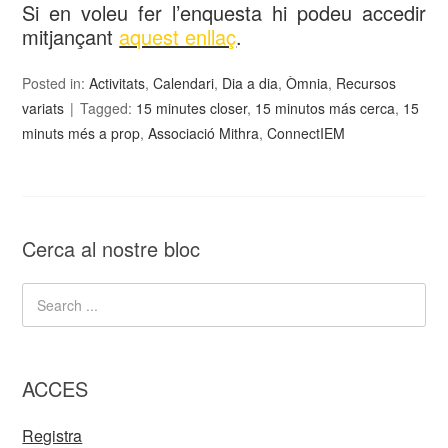
Si en voleu fer l’enquesta hi podeu accedir
mitjançant
aquest enllaç
.
Posted in:
Activitats
,
Calendari
,
Dia a dia
,
Òmnia
,
Recursos
variats
Tagged:
15 minutes closer
,
15 minutos más cerca
,
15
minuts més a prop
,
Associació Mithra
,
ConnectIEM
Cerca al nostre bloc
ACCES
Registra