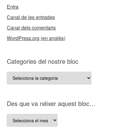
Entra
Canal de les entrades
Canal dels comentaris
WordPress.org (en anglès)
Categories del nostre bloc
Categories
del
nostre
bloc
D es que va néixer aquest bloc…
D es
que
va