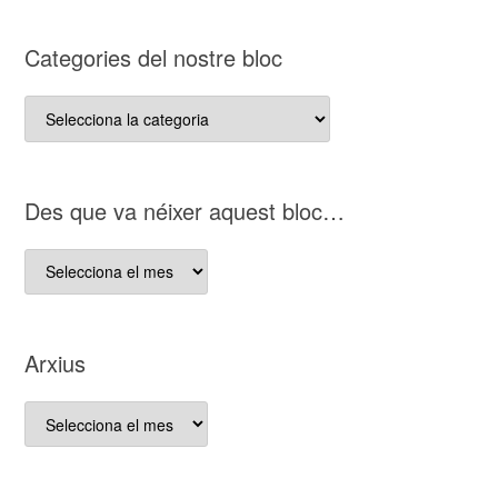
Categories del nostre bloc
Categories
del
nostre
bloc
D es que va néixer aquest bloc…
D es
que
va
néixer
Arxius
aquest
bloc…
Arxius