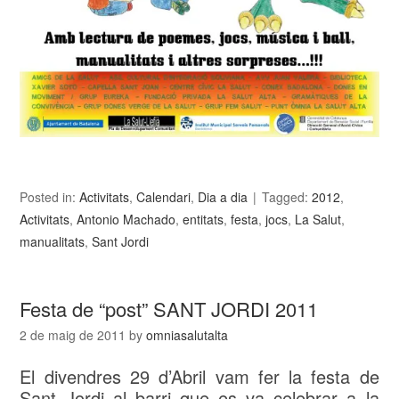
Posted in:
Activitats
,
Calendari
,
Dia a dia
Tagged:
2012
,
Activitats
,
Antonio Machado
,
entitats
,
festa
,
jocs
,
La Salut
,
manualitats
,
Sant Jordi
Festa de “post” SANT JORDI 2011
2 de maig de 2011
by
omniasalutalta
El divendres 29 d’Abril vam fer la festa de
Sant Jordi al barri que es va celebrar a la