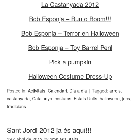
La Castanyada 2012
Bob Esponja – Buu o Boom!!!
Bob Esponja – Terror en Halloween
Bob Esponja – Toy Barrel Peril
Pick a pumpkin
Halloween Costume Dress-Up
Posted in:
Activitats
,
Calendari
,
Dia a dia
Tagged:
arrels
,
castanyada
,
Catalunya
,
costums
,
Estats Units
,
halloween
,
jocs
,
tradicions
Sant Jordi 2012 ja és aquí!!!
19 d'abril de 2012
by
omniasalutalta