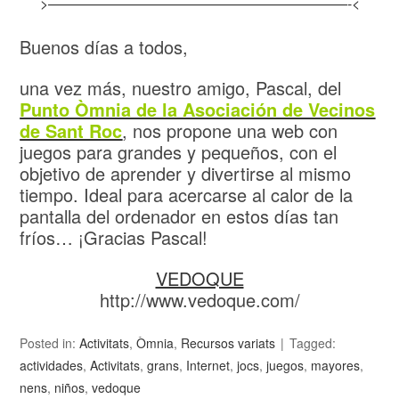
>—————————————————————-<
Buenos días a todos,
una vez más, nuestro amigo, Pascal, del
Punto Òmnia de la Asociación de Vecinos
de Sant Roc
, nos propone una web con
juegos para grandes y pequeños, con el
objetivo de aprender y divertirse al mismo
tiempo. Ideal para acercarse al calor de la
pantalla del ordenador en estos días tan
fríos… ¡Gracias Pascal!
VEDOQUE
http://www.vedoque.com/
Posted in:
Activitats
,
Òmnia
,
Recursos variats
Tagged:
actividades
,
Activitats
,
grans
,
Internet
,
jocs
,
juegos
,
mayores
,
nens
,
niños
,
vedoque