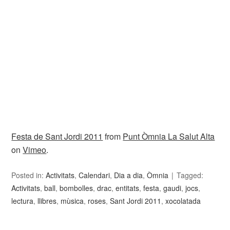
Festa de Sant Jordi 2011
from
Punt Òmnia La Salut Alta
on
Vimeo
.
Posted in:
Activitats
,
Calendari
,
Dia a dia
,
Òmnia
Tagged:
Activitats
,
ball
,
bombolles
,
drac
,
entitats
,
festa
,
gaudi
,
jocs
,
lectura
,
llibres
,
mùsica
,
roses
,
Sant Jordi 2011
,
xocolatada