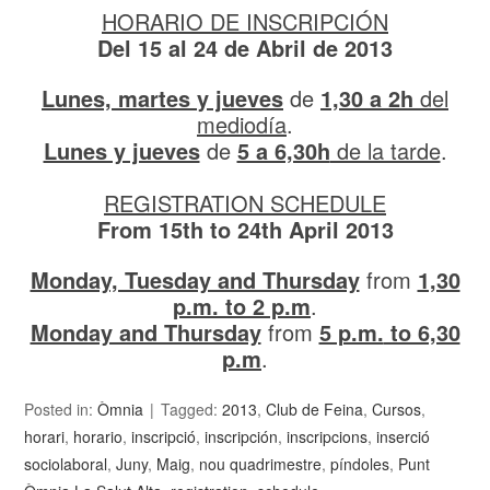
HORARIO DE INSCRIPCIÓN
Del 15 al 24 de Abril de 2013
Lunes, martes y jueves
de
1,30
a 2h
del
mediodía
.
Lunes y jueves
de
5 a 6,30h
de la tarde
.
REGISTRATION SCHEDULE
From 15th to 24th April 2013
Monday, Tuesday and Thursday
from
1,30
p.m.
to 2 p.m
.
Monday and Thursday
from
5 p.m.
to 6,30
p.m
.
Posted in:
Òmnia
Tagged:
2013
,
Club de Feina
,
Cursos
,
horari
,
horario
,
inscripció
,
inscripción
,
inscripcions
,
inserció
sociolaboral
,
Juny
,
Maig
,
nou quadrimestre
,
píndoles
,
Punt