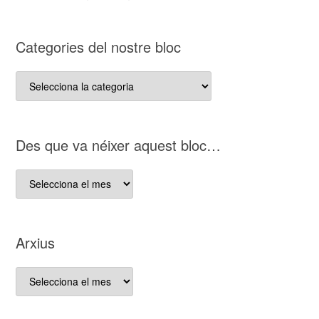
Categories del nostre bloc
Categories
del
nostre
bloc
D es que va néixer aquest bloc…
D es
que
va
néixer
Arxius
aquest
bloc…
Arxius