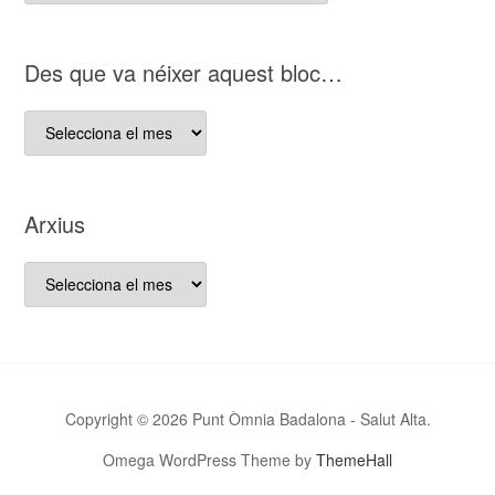
nostre
bloc
D es que va néixer aquest bloc…
D es
que
va
néixer
Arxius
aquest
bloc…
Arxius
Copyright © 2026 Punt Òmnia Badalona - Salut Alta.
Omega WordPress Theme by
ThemeHall