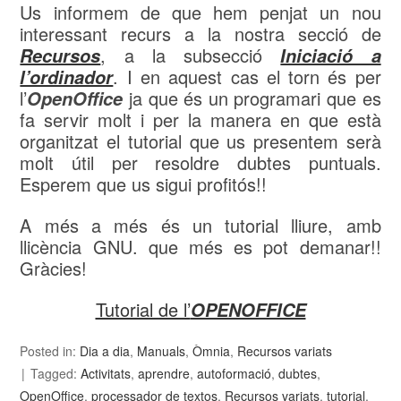
Us informem de que hem penjat un nou
interessant recurs a la nostra secció de
, a la subsecció
Recursos
Iniciació a
. I en aquest cas el torn és per
l’ordinador
l’
ja que és un programari que es
OpenOffice
fa servir molt i per la manera en que està
organitzat el tutorial que us presentem serà
molt útil per resoldre dubtes puntuals.
Esperem que us sigui profitós!!
A més a més és un tutorial lliure, amb
llicència GNU. que més es pot demanar!!
Gràcies!
Tutorial de l’
OPENOFFICE
Posted in:
Dia a dia
,
Manuals
,
Òmnia
,
Recursos variats
Tagged:
Activitats
,
aprendre
,
autoformació
,
dubtes
,
OpenOffice
,
processador de textos
,
Recursos variats
,
tutorial
,