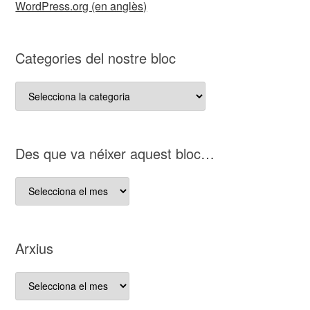
WordPress.org (en anglès)
Categories del nostre bloc
Categories
del
nostre
bloc
D es que va néixer aquest bloc…
D es
que
va
néixer
Arxius
aquest
bloc…
Arxius