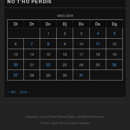
NO T’HO PERDIS
MAIG 2024
Dl
Dt
Dc
Dj
Dv
Ds
Dg
1
2
3
4
5
6
7
8
9
10
11
12
13
14
15
16
17
18
19
20
21
22
23
24
25
26
27
28
29
30
31
« abr.
juny »
Copyright © 2020
Punt Òmnia Ègara
. All Rights Reserved.
Theme: Catch Box by
Catch Themes