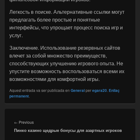
Легкость в поиске. Альтернативные ссылки могут
предлагать более простые и понятные
интерфейсы, что упрощает процесс поиска игр и
услуг.
Заключение. Использование резервных сайтов
влечет за собой множество преимуществ,
способствующих улучшению игрового опыта. Не
упустите возможность воспользоваться всеми их
возможностями для комфортной игры.
Aquest entrada va ser publicada en
General
per
egara20
.
Enllaç
permanent
.
Navegació
d'entrades
Previous
←
Previous
Пинко казино щедрые бонусы для азартных игроков
post: