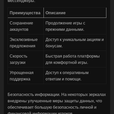
мессенджеры.
Преимущества
Описание
Сохранение
Продолжение игры с
аккаунтов
прежними данными.
Эксклюзивные
Доступ к уникальным акциям и
предложения
бонусам.
Скорость
Быстрая работа платформы
загрузки
для комфортной игры.
Упрощенная
Доступ к оперативным
поддержка
ответам и помощи.
Безопасность информации. На некоторых зеркалах
внедрены улучшенные меры защиты данных, что
обеспечивает большую безопасность личной и
финансовой информации игроков.