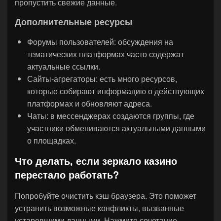
пропустить свежие данные.
Дополнительные ресурсы
Форумы пользователей: обсуждения на
тематических платформах часто содержат
актуальные ссылки.
Сайты-агрегаторы: есть много ресурсов,
которые собирают информацию о действующих
платформах и обновляют адреса.
Чаты: в мессенджерах создаются группы, где
участники обмениваются актуальными данными
о площадках.
Что делать, если зеркало казино
перестало работать?
Попробуйте очистить кэш браузера. Это поможет
устранить возможные конфликты, вызванные
устаревшими данными. Нажмите сочетание