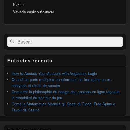
Next
Next
→
Vavada casino бонусы
post:
Barra
Search
Search
lateral
for:
principal
Entrades recents
How to Access Your Account with Vegastars Login
Quand les paris multiples transforment les free‑spins en or :
analyses et récits de succès
Comment la philosophie du design des casinos en ligne façonne
la rentabilité du secteur du jeu
Come la Matematica Modella gli Spazi di Gioco: Free Spins e
Tavoli da Casinò