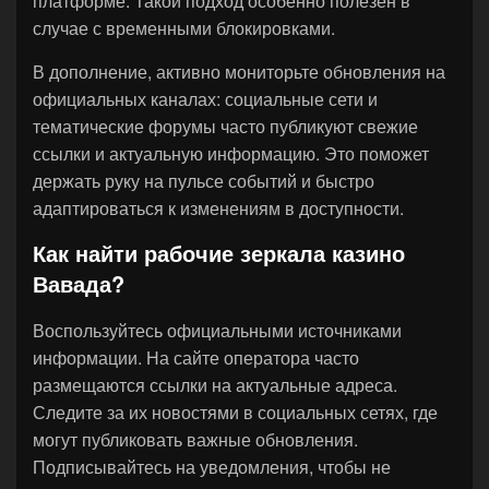
платформе. Такой подход особенно полезен в
случае с временными блокировками.
В дополнение, активно мониторьте обновления на
официальных каналах: социальные сети и
тематические форумы часто публикуют свежие
ссылки и актуальную информацию. Это поможет
держать руку на пульсе событий и быстро
адаптироваться к изменениям в доступности.
Как найти рабочие зеркала казино
Вавада?
Воспользуйтесь официальными источниками
информации. На сайте оператора часто
размещаются ссылки на актуальные адреса.
Следите за их новостями в социальных сетях, где
могут публиковать важные обновления.
Подписывайтесь на уведомления, чтобы не