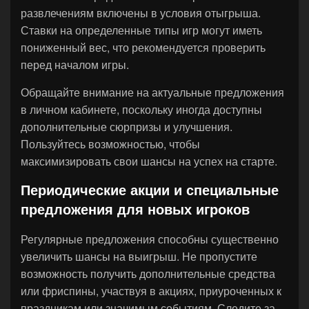
развлечениям включены в условия отыгрыша.
Ставки на определенные типы игр могут иметь
пониженный вес, что рекомендуется проверить
перед началом игры.
Обращайте внимание на актуальные предложения
в личном кабинете, поскольку иногда доступны
дополнительные сюрпризы и улучшения.
Пользуйтесь возможностью, чтобы
максимизировать свои шансы на успех на старте.
Периодические акции и специальные
предложения для новых игроков
Регулярные предложения способны существенно
увеличить шансы на выигрыш. Не пропустите
возможность получить дополнительные средства
или фриспины, участвуя в акциях, приуроченных к
праздникам или значимым событиям. Следите за