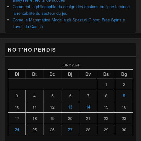
Comment la philosophie du design des casinos en ligne façonne
la rentabilité du secteur du jeu
Come la Matematica Modella gli Spazi di Gioco: Free Spins e
Tavoli da Casinò
NO T’HO PERDIS
JUNY 2024
Dl
Dt
Dc
Dj
Dv
Ds
Dg
1
2
3
4
5
6
7
8
9
10
11
12
13
14
15
16
17
18
19
20
21
22
23
24
25
26
27
28
29
30