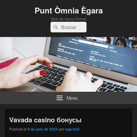
Punt Òmnia Ègara
Bloc de Xarxa Òmnia
Search
Search
for:
Menu
Vavada casino бонусы
Publicat el
9 de juny de 2024
per
egara20