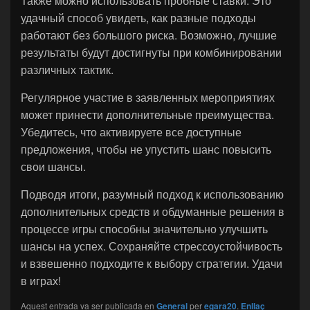
Также можно использовать пробные ставки. Это
удачный способ увидеть, как разные подходы
работают без большого риска. Возможно, лучшие
результаты будут достигнуты при комбинировании
различных тактик.
Регулярное участие в заявленных мероприятиях
может принести дополнительные преимущества.
Убедитесь, что активируете все доступные
предложения, чтобы не упустить шанс повысить
свои шансы.
Подводя итоги, разумный подход к использованию
дополнительных средств и обдуманные решения в
процессе игры способны значительно улучшить
шансы на успех. Сохраняйте стрессоустойчивость
и взвешенно подходите к выбору стратегии. Удачи
в играх!
Aquest entrada va ser publicada en
General
per
egara20
.
Enllaç