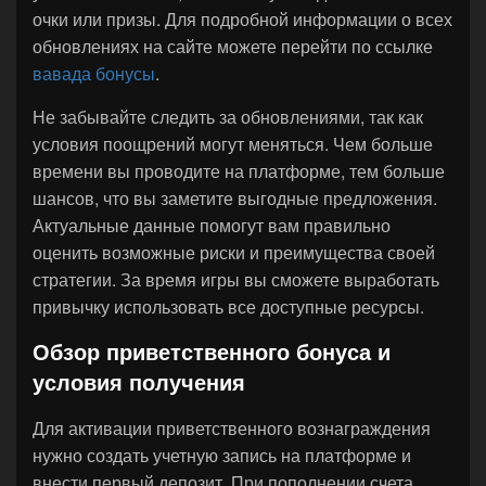
очки или призы. Для подробной информации о всех
обновлениях на сайте можете перейти по ссылке
вавада бонусы
.
Не забывайте следить за обновлениями, так как
условия поощрений могут меняться. Чем больше
времени вы проводите на платформе, тем больше
шансов, что вы заметите выгодные предложения.
Актуальные данные помогут вам правильно
оценить возможные риски и преимущества своей
стратегии. За время игры вы сможете выработать
привычку использовать все доступные ресурсы.
Обзор приветственного бонуса и
условия получения
Для активации приветственного вознаграждения
нужно создать учетную запись на платформе и
внести первый депозит. При пополнении счета