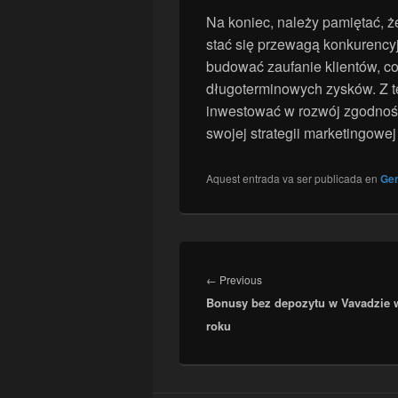
Na koniec, należy pamiętać, 
stać się przewagą konkurency
budować zaufanie klientów, co 
długoterminowych zysków. Z t
inwestować w rozwój zgodności
swojej strategii marketingowej
Aquest entrada va ser publicada en
Gen
Navegació
d'entrades
Previous
←
Previous
Bonusy bez depozytu w Vavadzie 
post:
roku