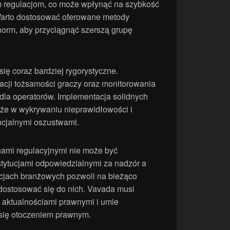
 regulacjom, co może wpłynąć na szybkość
 Warto dostosować oferowane metody
norm, aby przyciągnąć szerszą grupę
ię coraz bardziej rygorystyczne.
cji tożsamości graczy oraz monitorowania
m dla operatorów. Implementacja solidnych
że w wykrywaniu nieprawidłowości i
ncjalnymi oszustwami.
ami regulacyjnymi nie może być
nstytucjami odpowiedzialnymi za nadzór a
acjach branżowych pozwoli na bieżąco
 dostosować się do nich. Vavada musi
z aktualnościami prawnymi i umie
się otoczeniem prawnym.