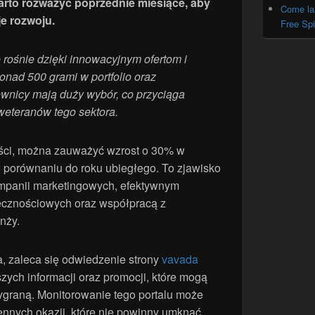
arto rozważyć poprzednie miesiące, aby
Come la 
e rozwoju.
Free Spi
e rośnie dzięki innowacyjnym ofertom i
nad 500 grami w portfolio oraz
ownicy mają duży wybór, co przyciąga
weteranów tego sektora.
ości, można zauważyć wzrost o 30% w
w porównaniu do roku ubiegłego. To zjawisko
kampanii marketingowych, efektywnym
cznościowych oraz współpracą z
nży.
, zaleca się odwiedzenie strony
vavada
ych informacji oraz promocji, które mogą
graną. Monitorowanie tego portalu może
nnych okazji, które nie powinny umknąć