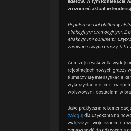
liderów. W tym kontekście w
zrozumieć aktualne tendencj
Popularność tej platformy stal
atrakcyjnym promocyjnym. Z po
atrakcyjnymi bonusami, użytk
zarówno nowych graczy, jak i 
Analizując wskaźniki wydajn
rejestracjach nowych graczy 
tłumaczy się intensyfikacją 
wykorzystaniem mediów społe
wpływowymi postaciami w bra
Jako praktyczna rekomendacja
zaloguj
dla uzyskania najnowsz
zwiększyć Twoje szanse na wy
doprowadzić do odkrywania ce