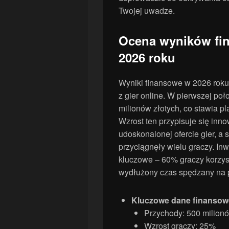
Twojej uwadze.
Ocena wyników fi
2026 roku
Wyniki finansowe w 2026 rok
z gier online. W pierwszej po
milionów złotych, co stawia pl
Wzrost ten przypisuje się i
udoskonalonej ofercie gier, a
przyciągnęły wielu graczy. In
kluczowe – 60% graczy korzysta
wydłużony czas spędzany na p
Kluczowe dane finansow
Przychody: 500 milionó
Wzrost graczy: 25%