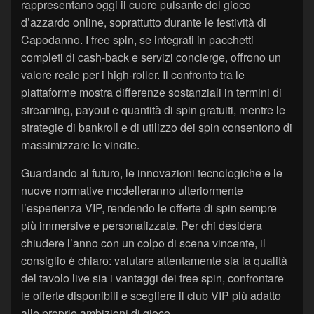
rappresentano oggi il cuore pulsante del gioco
d’azzardo online, soprattutto durante le festività di
Capodanno. I free spin, se integrati in pacchetti
completi di cash‑back e servizi concierge, offrono un
valore reale per i high‑roller. Il confronto tra le
piattaforme mostra differenze sostanziali in termini di
streaming, payout e quantità di spin gratuiti, mentre le
strategie di bankroll e di utilizzo dei spin consentono di
massimizzare le vincite.
Guardando al futuro, le innovazioni tecnologiche e le
nuove normative modelleranno ulteriormente
l’esperienza VIP, rendendo le offerte di spin sempre
più immersive e personalizzate. Per chi desidera
chiudere l’anno con un colpo di scena vincente, il
consiglio è chiaro: valutare attentamente sia la qualità
del tavolo live sia i vantaggi dei free spin, confrontare
le offerte disponibili e scegliere il club VIP più adatto
alle proprie ambizioni di gioco.