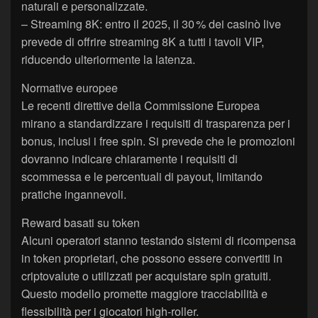
naturali e personalizzate.
– Streaming 8K: entro il 2025, il 30 % dei casinò live
prevede di offrire streaming 8K a tutti i tavoli VIP,
riducendo ulteriormente la latenza.
Normative europee
Le recenti direttive della Commissione Europea
mirano a standardizzare i requisiti di trasparenza per i
bonus, inclusi i free spin. Si prevede che le promozioni
dovranno indicare chiaramente i requisiti di
scommessa e le percentuali di payout, limitando
pratiche ingannevoli.
Reward basati su token
Alcuni operatori stanno testando sistemi di ricompensa
in token proprietari, che possono essere convertiti in
criptovalute o utilizzati per acquistare spin gratuiti.
Questo modello promette maggiore tracciabilità e
flessibilità per i giocatori high‑roller.