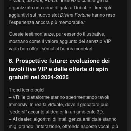
–
Maria, 35 anni, Roma
: “Il servizio concierge ha
organizzato una cena di gala a Dubai, e i free spin
aggiuntivi sul nuovo slot
Divine Fortune
hanno reso
l’esperienza ancora più memorabile.”
Queste testimonianze, pur essendo illustrative,
mostrano come il valore aggiunto del servizio VIP
vada ben oltre i semplici bonus monetari.
6. Prospettive future: evoluzione dei
tavoli live VIP e delle offerte di spin
gratuiti nel 2024‑2025
Trend tecnologici
– VR: le piattaforme stanno sperimentando tavoli
immersivi in realtà virtuale, dove il giocatore può
“sedersi” accanto al dealer in un ambiente 3D.
– AI dealer: algoritmi di intelligenza artificiale stanno
migliorando l’interazione, offrendo risposte vocali più