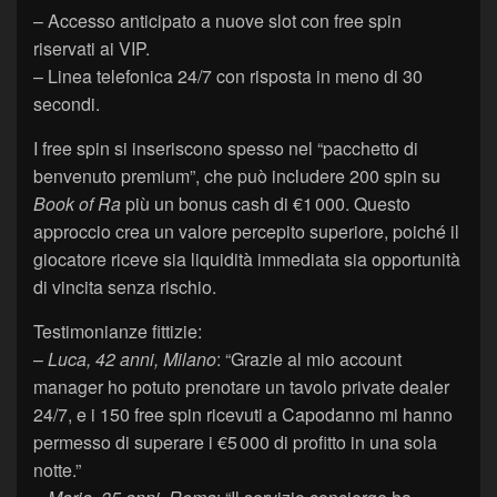
– Accesso anticipato a nuove slot con free spin
riservati ai VIP.
– Linea telefonica 24/7 con risposta in meno di 30
secondi.
I free spin si inseriscono spesso nel “pacchetto di
benvenuto premium”, che può includere 200 spin su
Book of Ra
più un bonus cash di €1 000. Questo
approccio crea un valore percepito superiore, poiché il
giocatore riceve sia liquidità immediata sia opportunità
di vincita senza rischio.
Testimonianze fittizie:
–
Luca, 42 anni, Milano
: “Grazie al mio account
manager ho potuto prenotare un tavolo private dealer
24/7, e i 150 free spin ricevuti a Capodanno mi hanno
permesso di superare i €5 000 di profitto in una sola
notte.”