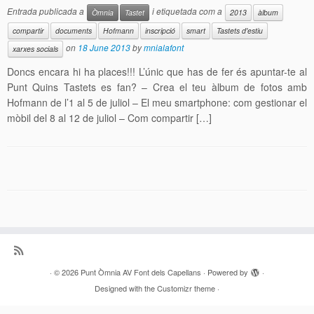
Entrada publicada a
i etiquetada com a
Òmnia
Tastet
2013
àlbum
compartir
documents
Hofmann
inscripció
smart
Tastets d'estiu
on
18 June 2013
by
mnialafont
xarxes socials
Doncs encara hi ha places!!! L’únic que has de fer és apuntar-te al
Punt Quins Tastets es fan? – Crea el teu àlbum de fotos amb
Hofmann de l’1 al 5 de juliol – El meu smartphone: com gestionar el
mòbil del 8 al 12 de juliol – Com compartir […]
·
© 2026
Punt Òmnia AV Font dels Capellans
·
Powered by
·
Designed with the
Customizr theme
·