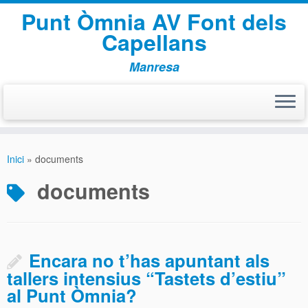
Punt Òmnia AV Font dels
Capellans
Manresa
Skip
to
Inici
»
documents
content
documents
Encara no t’has apuntant als
tallers intensius “Tastets d’estiu”
al Punt Òmnia?