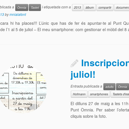
blicada a
i etiquetada com a
Òmnia
Tastet
2013
àlbum
compartir
documen
013
by
mnialafont
cara hi ha places!!! L’únic que has de fer és apuntar-te al Punt Q
e l’1 al 5 de juliol – El meu smartphone: com gestionar el mòbil del 8 
Inscripcion
juliol!
Entrada publicada a
adults
Òmnia
Hofmann
smartphones
Tastets d'es
El dilluns 27 de maig a les 11h d
Punt Òmnia. Per saber l’ofert
cliquis sobre la foto.