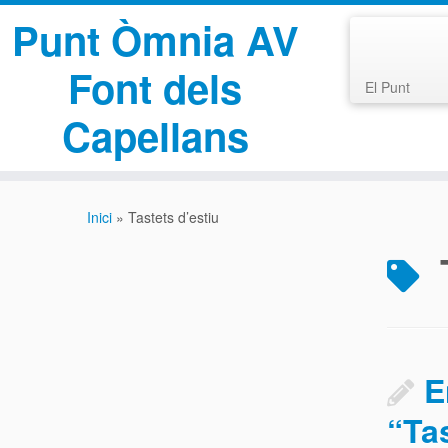
Punt Òmnia AV
Font dels
El Punt
Capellans
Skip
to
Inici
»
Tastets d’estiu
content
E
“Ta