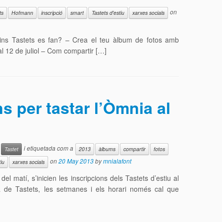
on
ts
Hofmann
inscripció
smart
Tastets d'estiu
xarxes socials
uins Tastets es fan? – Crea el teu àlbum de fotos amb
al 12 de juliol – Com compartir […]
s per tastar l’Òmnia al
i etiquetada com a
Tastet
2013
àlbums
compartir
fotos
on
20 May 2013
by
mnialafont
tiu
xarxes socials
el matí, s’inicien les inscripcions dels Tastets d’estiu al
a de Tastets, les setmanes i els horari només cal que