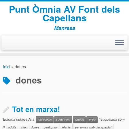
Punt Òmnia AV Font dels
Capellans
Manresa
Skip
to
Inici
»
dones
content
dones
Tot en marxa!
Entrada publicada a
i etiquetada com
Col·lectius
Comunitat
Òmnia
Taller
a
adults
atur
dones
gent gran
infants
persones amb discapacitat