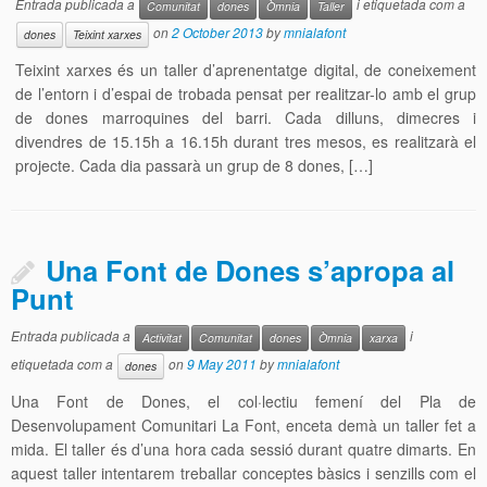
Entrada publicada a
i etiquetada com a
Comunitat
dones
Òmnia
Taller
on
2 October 2013
by
mnialafont
dones
Teixint xarxes
Teixint xarxes és un taller d’aprenentatge digital, de coneixement
de l’entorn i d’espai de trobada pensat per realitzar-lo amb el grup
de dones marroquines del barri. Cada dilluns, dimecres i
divendres de 15.15h a 16.15h durant tres mesos, es realitzarà el
projecte. Cada dia passarà un grup de 8 dones, […]
Una Font de Dones s’apropa al
Punt
Entrada publicada a
i
Activitat
Comunitat
dones
Òmnia
xarxa
etiquetada com a
on
9 May 2011
by
mnialafont
dones
Una Font de Dones, el col·lectiu femení del Pla de
Desenvolupament Comunitari La Font, enceta demà un taller fet a
mida. El taller és d’una hora cada sessió durant quatre dimarts. En
aquest taller intentarem treballar conceptes bàsics i senzills com el