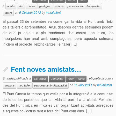
a
adults
atur
dones
gent gran
infants
persones amb discapacitat
on
9 October 2013
by
mnialafont
tallers
El passat 23 de setembre va començar la vida al Punt amb l’inici
dels tallers d’aprenentatge. Avui, després de tres setmanes podem
dir que ja estem a ple rendiment. Ha costat una mica, les
inscripcions han anat amb comptagotes; però aquesta setmana
iniciem el projecte Teixint xarxes i el taller […]
Fent noves amistats…
Entrada publicada a
i etiquetada com a
Col·lectius
Comunitat
Taller
xarxa
on
11 July 2011
by
mnialafont
ampans
nou taller
persones amb discapacitat
El Punt Òmnia fa temps que vetlla per a la integració a la comunitat
de totes les persones que fan vida al barri i a la ciutat. Per això,
des del Punt mica en mica es van organitzant activitats adreçades
a aquests col·lectius tant a fora del Punt com dins. […]