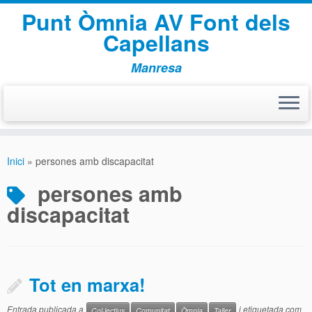
Punt Òmnia AV Font dels
Capellans
Manresa
Skip
to
Inici
»
persones amb discapacitat
content
persones amb
discapacitat
Tot en marxa!
Entrada publicada a
i etiquetada com
Col·lectius
Comunitat
Òmnia
Taller