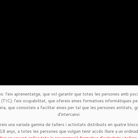
s: l’eix aprenentatge, que vol garantir que totes les persones amb pocs
(TIC); l’eix ocupabilitat, que ofereix eines formatives informàtiques pe
ària, que consisteix a facilitar eines per tal que les persones entitats, g
d’intercanvi.
x una variada gamma de tallers i activitats distribuits en quatre blocs
 18 anys, a totes les persones que vulguin tenir accés lliure a un ordinado