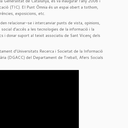
a Generalitat de Catalunya, es va inaugurar l’any 2006 i
nicació (TIC). El Punt Òmnia és un espai obert a tothom,
erències, exposicions, etc.
n relacionar-se i intercanviar punts de vista, opinions,
 social d’accés a les tecnologies de la informació i la
s i donar suport al teixit associatiu de Sant Vicenç dels
rtament d’Universitats Recerca i Societat de la Informació
nitària (DGACC) del Departament de Treball, Afers Socials