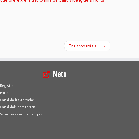
rs que ofereix el Punt Òmnia de Sant Vicenç dels Horts –
Ens trobaràs a…
→
Meta
Registra
Entra
Canal de les entrades
Canal dels comentaris
WordPress.org (en anglès)