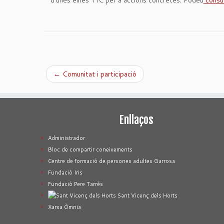
d’unes eines TIC per a accions concretes. Podeu
consul
←
Comunitat i participació
Enllaços
Administrador
Bloc de compartir coneixements
Centre de formació de persones adultes Garrosa
Fundació Iris
Fundació Pere Tarrés
Sant Vicenç dels Horts
Xarxa Òmnia