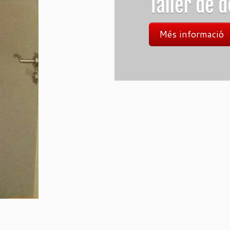
Taller de dones
Més informació