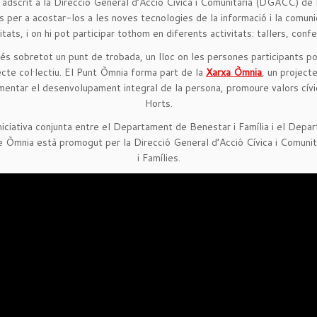
dscrit a la Direcció General d’Acció Cívica i Comunitària (DGACC) de l
ts per a acostar-los a les noves tecnologies de la informació i la comu
titats, i on hi pot participar tothom en diferents activitats: tallers, conf
 sobretot un punt de trobada, un lloc on les persones participants pode
ojecte col·lectiu. El Punt Òmnia forma part de la
Xarxa Òmnia
, un projecte
mentar el desenvolupament integral de la persona, promoure valors cívic
Horts.
niciativa conjunta entre el Departament de Benestar i Família i el Depa
ecte Òmnia està promogut per la Direcció General d’Acció Cívica i Comu
i Famílies.