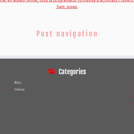
tar en aquest enllaç tota la programació formativa d’activitats i talle
Sant Josep.
Post navigation
Categories
Bloc
Omnia