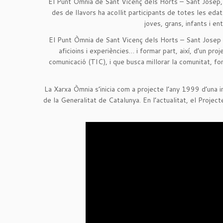
El Punt Òmnia de Sant Vicenç dels Horts – Sant Josep, a
des de llavors ha acollit participants de totes les eda
joves, grans, infants i en
El Punt Òmnia de Sant Vicenç dels Horts – Sant Josep és
aficioins i experiències… i formar part, així, d’un pr
comunicació (TIC), i que busca millorar la comunitat, fo
La Xarxa Òmnia s’inicia com a projecte l’any 1999 d’una i
de la Generalitat de Catalunya. En l’actualitat, el Proj