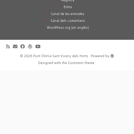
Registra
Entra
Canal de les entrades
Canal dels comentaris
WordPress.org (en anglès)
·
© 2026
Punt Òmnia Sant Vicenç dels Horts
·
Powered by
·
Designed with the
Customizr theme
·