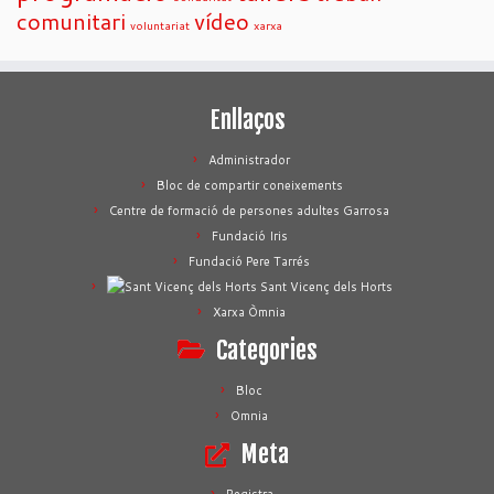
comunitari
vídeo
voluntariat
xarxa
Enllaços
Administrador
Bloc de compartir coneixements
Centre de formació de persones adultes Garrosa
Fundació Iris
Fundació Pere Tarrés
Sant Vicenç dels Horts
Xarxa Òmnia
Categories
Bloc
Omnia
Meta