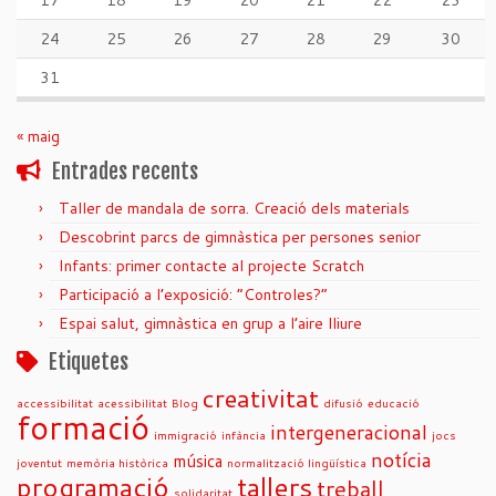
17
18
19
20
21
22
23
24
25
26
27
28
29
30
31
« maig
Entrades recents
Taller de mandala de sorra. Creació dels materials
Descobrint parcs de gimnàstica per persones senior
Infants: primer contacte al projecte Scratch
Participació a l’exposició: “Controles?”
Espai salut, gimnàstica en grup a l’aire lliure
Etiquetes
creativitat
accessibilitat
acessibilitat
Blog
difusió
educació
formació
intergeneracional
immigració
infància
jocs
notícia
música
joventut
memòria històrica
normalització lingüística
programació
tallers
treball
solidaritat