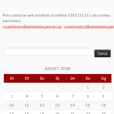
Pots contactar amb nosaltres al telèfon 936723132 o als correus
electrònics:
ccsantvicenc@xarxaomnia.gencat.cat
,
ccsantvicenc2@xarxaomnia.gen
Cerca:
AGOST 2026
Dl
Dt
Dc
Dj
Dv
Ds
Dg
1
2
3
4
5
6
7
8
9
10
11
12
13
14
15
16