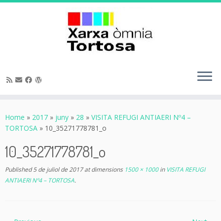
Skip
to
Home
»
2017
»
juny
»
28
»
VISITA REFUGI ANTIAERI Nº4 –
content
TORTOSA
»
10_35271778781_o
10_35271778781_o
Published
5 de juliol de 2017
at dimensions
1500 × 1000
in
VISITA REFUGI
ANTIAERI Nº4 – TORTOSA
.