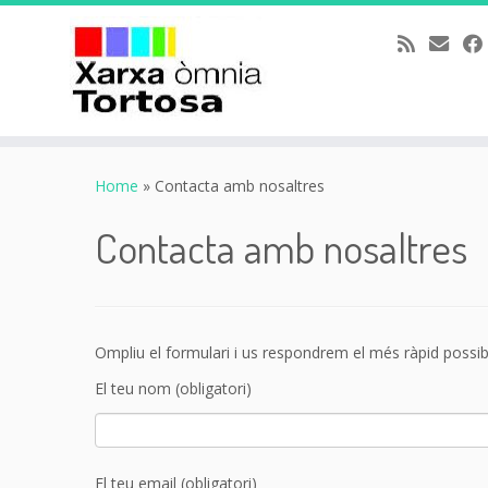
Skip
to
Home
»
Contacta amb nosaltres
content
Contacta amb nosaltres
Ompliu el formulari i us respondrem el més ràpid possib
El teu nom (obligatori)
El teu email (obligatori)