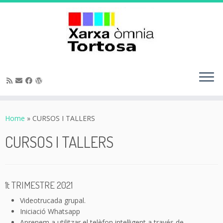
Skip
to
Home
»
CURSOS I TALLERS
content
CURSOS I TALLERS
1t TRIMESTRE 2021
Videotrucada grupal.
Iniciació Whatsapp
Aprenem a utilitzar el telèfon intel·ligent a través de…