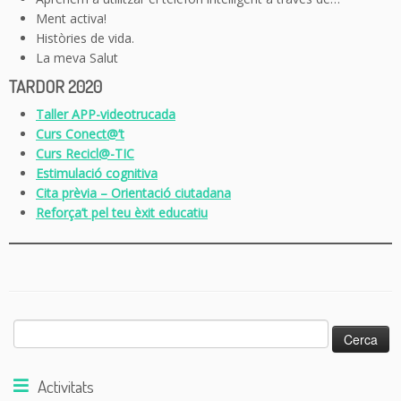
Ment activa!
Històries de vida.
La meva Salut
TARDOR 2020
Taller APP-videotrucada
Curs Conect@’t
Curs Recicl@-TIC
Estimulació cognitiva
Cita prèvia – Orientació ciutadana
Reforça’t pel teu èxit educatiu
Cerca:
Activitats