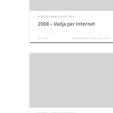
PINZELLADES DIGITALS
2008 – Viatja per Internet
by
valls
Published
30 d'abril de 2008
Pd millora les tteves fotos amb picassa from omnia
valls