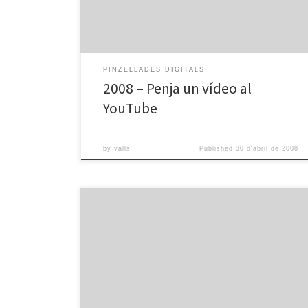
PINZELLADES DIGITALS
2008 – Penja un vídeo al
YouTube
by
valls
Published
30 d'abril de 2008
Pd viatja per internet from omnia valls