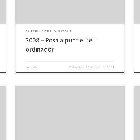
PINZELLADES DIGITALS
2008 – Posa a punt el teu
ordinador
by
valls
Published
30 d'abril de 2008
Pd bloc,xats i fòrums from omnia valls