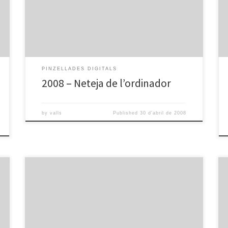
Pd neteja de l'ordinador from omnia valls
PINZELLADES DIGITALS
2008 – Neteja de l’ordinador
by
valls
Published
30 d'abril de 2008
Pd posa a punt l'ordinador from omnia valls