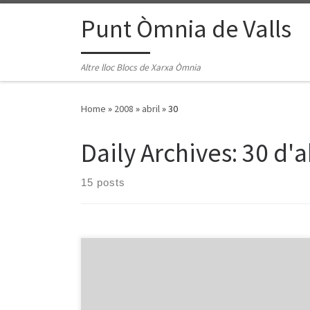
Skip to content
Punt Òmnia de Valls
Altre lloc Blocs de Xarxa Òmnia
Home
»
2008
»
abril
»
30
Daily Archives:
30 d'a
15 posts