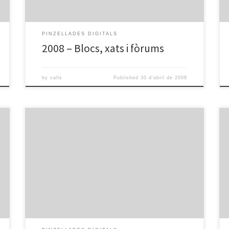
PINZELLADES DIGITALS
2008 – Blocs, xats i fòrums
by
valls
Published
30 d'abril de 2008
Pd postal electronica from omnia valls