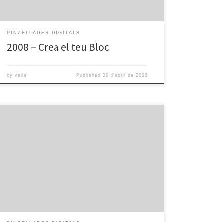
PINZELLADES DIGITALS
2008 – Crea el teu Bloc
by
valls
Published
30 d'abril de 2008
Pd prepara la teva ruta per internet from omnia valls