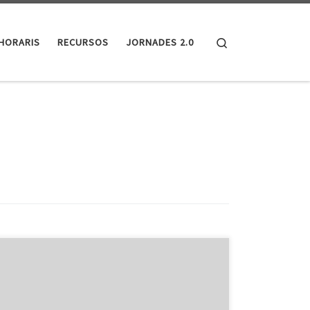
Search
HORARIS
RECURSOS
JORNADES 2.0
Pd fer una pel.li de foto amb w maker from omnia