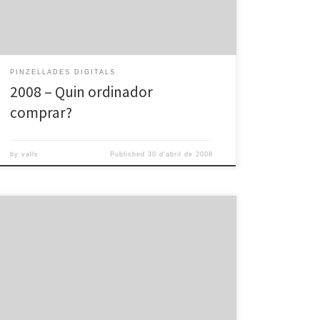
PINZELLADES DIGITALS
2008 – Quin ordinador
comprar?
by
valls
Published
30 d'abril de 2008
Pd crea el teu bloc from omnia valls