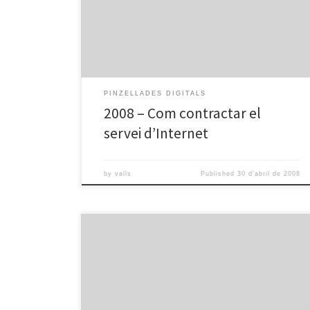
Pd com contractar el servei d'internet from omnia valls
PINZELLADES DIGITALS
2008 – Com contractar el
servei d’Internet
by
valls
Published
30 d'abril de 2008
Pd penjar vídeos a you tube 1 from omnia valls