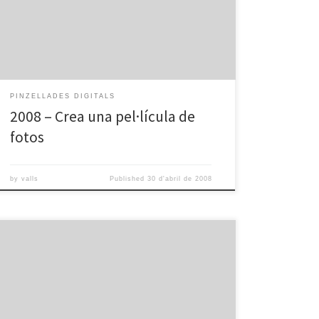
valls
PINZELLADES DIGITALS
2008 – Crea una pel·lícula de
fotos
by
valls
Published
30 d'abril de 2008
Pd quin ordenador comprar 1 from omnia valls