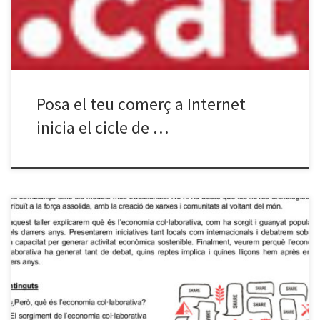
Vallsgenera i la regidoria de […]
Posa el teu comerç a Internet
inicia el cicle de …
La xerrada sobre Economia Col·laborativa, pervista per aquest
dimarts 14 de juny que vam haver de posposar per raons de força
major, es realitzarà dimarts 28 de juny a les 19 h. La ponent
encarregada de presentar el tema serà l’Eleni Papaoikonomou,
especialista en comportament del consumidor i economia