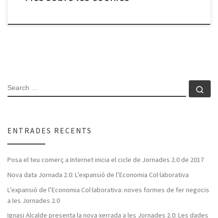
SEARCH
Se
ENTRADES RECENTS
Posa el teu comerç a Internet inicia el cicle de Jornades 2.0 de 2017
Nova data Jornada 2.0: L’expansió de l’Economia Col·laborativa
L’expansió de l’Economia Col·laborativa: noves formes de fer negocis
a les Jornades 2.0
Ignasi Alcalde presenta la nova xerrada a les Jornades 2.0: Les dades