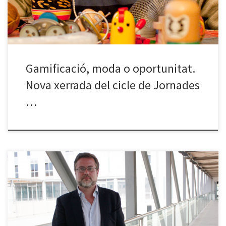
[…]
Gamificació, moda o oportunitat.
Nova xerrada del cicle de Jornades
…
Ja tenim a punt la nova xerrada del cicle Jornades 2.0: “Construint
una ciutat intel·ligent”. En aquesta ocasió el nostre ponent serà
Santiago J. Castellà Surribas, que ens parlarà de ciutats
intel·ligents. Tindrem l’oportunitat d’aclarir conceptes relacionats