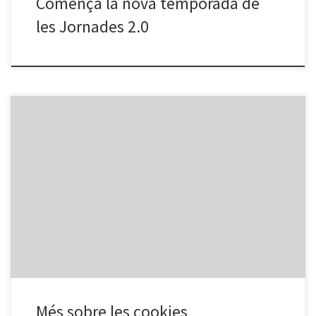
Comença la nova temporada de
les Jornades 2.0
¿Qué es una cookie? Una cookie es un fichero de texto inofensivo
que se almacena en su navegador cuando visita casi cualquier
página web. La utilidad de la cookie es que la web sea capaz de
recordar su visita cuando vuelva a navegar por esa página. Aunque
mucha gente […]
Més sobre les cookies