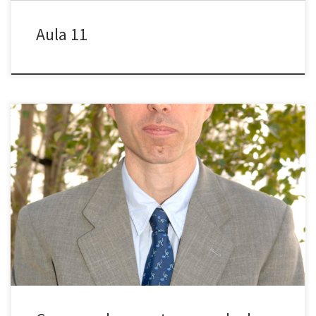
Aula 11
El proper dimarts 26 de gener s’inicia un nou cicle de les Jornades
2.0. La xerrada que iniciarà el nou cicle serà “Privadesa i seguretat
en temps de megadades (big data)”, a càrrec de Josep Domingo
Ferrer, catedràtic distingit de Ciència de la Computació i
investigador ICREA Acadèmia a la Universitat […]