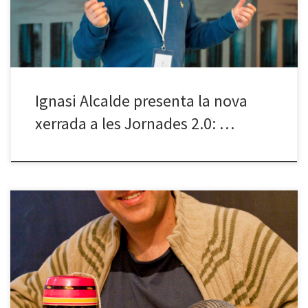
dades a la societat del coneixement” i de com […]
Ignasi Alcalde presenta la nova
xerrada a les Jornades 2.0: …
El proper dimecres 27 d’abril continua el cicle Jornades 2.0 amb
una nova xerrada. En aquesta ocasió, es parlarà d’un tema de
molta actualitat però que alhora genera certa confusió:
Gamificació, moda o oportunitat? Darrerament se sent parlar molt
de gamificació, i sota aquest concepte hi ha articles i experiències