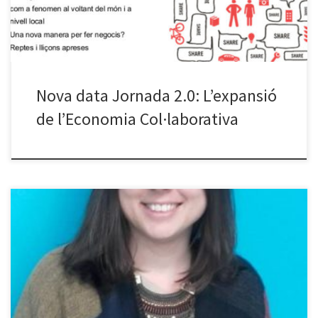
col∙laborativa. […]
Nova data Jornada 2.0: L’expansió
de l’Economia Col·laborativa
Dimarts 14 de juny tindrem l’última xerrada de la temporada del
cicle de Jornades 2.0 . En aquesta ocasió les Jornades 2.0 acolliran
els Dimarts Emprenedors de la URV. El tema a tractar és de màxima
actualitat: L’expansió de l’Economia Col·laborativa: noves formes
de fer negocis. En els darrers anys […]