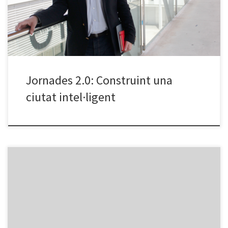
amb el tema de smart cities i també de conèixer les oportunitats
que […]
Jornades 2.0: Construint una
ciutat intel·ligent
El Dia de l’Internet Segura se celebra a més de 100 països de tot
el món des de ja fa una desena d’anys, enguany amb el lema:
IMPLICA’T EN UNA INTERNET MÉS SEGURA. A continuació us
deixem una sèrie de recursos d’interès per aprofundir en el tema: