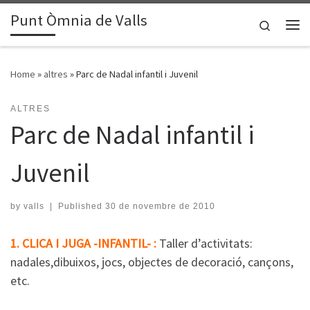
Punt Òmnia de Valls
Skip to content
Search
Me
Home
»
altres
»
Parc de Nadal infantil i Juvenil
ALTRES
Parc de Nadal infantil i
Juvenil
by
valls
|
Published
30 de novembre de 2010
1. CLICA I JUGA -INFANTIL- :
Taller d’activitats:
nadales,dibuixos, jocs, objectes de decoració, cançons,
etc.